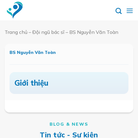
Skip
to
content
Trang chủ
–
Đội ngũ bác sĩ
–
BS Nguyễn Văn Toàn
Đặt
lịch
hẹn
BS Nguyễn Văn Toàn
Giới thiệu
BLOG & NEWS
Tin tức - Sự kiện