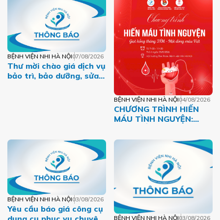
BỆNH VIỆN NHI HÀ NỘI
07/08/2026
Thư mời chào giá dịch vụ
bảo trì, bảo dưỡng, sửa
chữa máy tính, máy in,
máy photo năm 2026
BỆNH VIỆN NHI HÀ NỘI
04/08/2026
CHƯƠNG TRÌNH HIẾN
MÁU TÌNH NGUYỆN:
GIỌT HỒNG THÁNG
TÁM – MỘT DÒNG MÁU
VIỆT
BỆNH VIỆN NHI HÀ NỘI
03/08/2026
Yêu cầu báo giá công cụ
dụng cụ phục vụ chuyên
BỆNH VIỆN NHI HÀ NỘI
03/08/2026