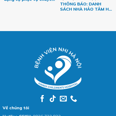
THÔNG BÁO: DANH
môn năm 2026 của Bệnh
SÁCH NHÀ HẢO TÂM HỖ
viện Nhi Hà Nội
TRỢ BỆNH NHI CÓ
HOÀN CẢNH KHÓ KHĂN
THÁNG 07.2026
Về chúng tôi