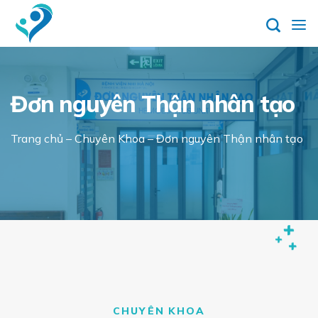
Skip
to
content
Đơn nguyên Thận nhân tạo
Trang chủ
–
Chuyên Khoa
–
Đơn nguyên Thận nhân tạo
CHUYÊN KHOA