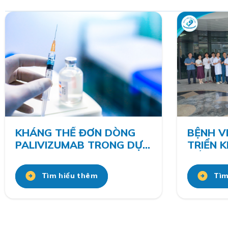
KHÁNG THỂ ĐƠN DÒNG
BỆNH VI
PALIVIZUMAB TRONG DỰ
TRIỂN 
PHÒNG RSV Ở TRẺ CÓ
SỐ 2 V
NGUY CƠ CAO
PHÍ TẠ
Tìm hiểu thêm
Tìm
CẤP CỨ