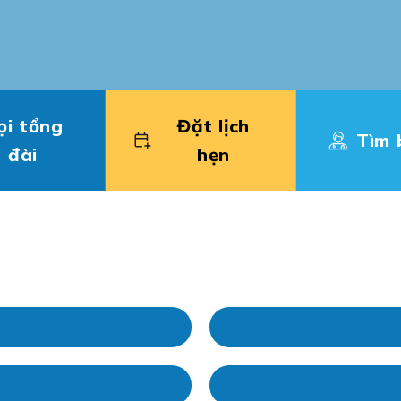
ọi tổng
Đặt lịch
Tìm 
đài
hẹn