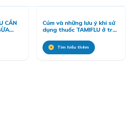
U CẦN
Cúm và những lưu ý khi sử
GỪA
dụng thuốc TAMIFLU ở trẻ
em
Tìm hiểu thêm