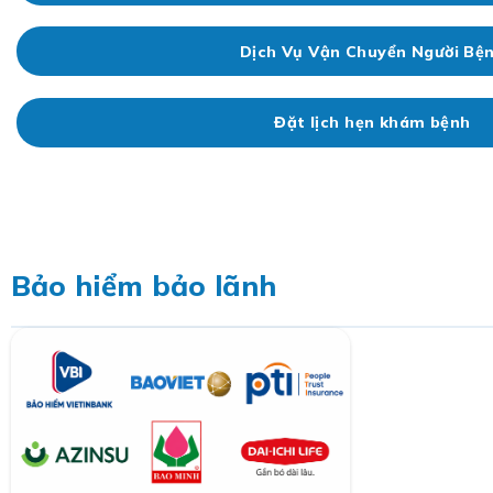
Dịch Vụ Vận Chuyển Người Bệ
Đặt lịch hẹn khám bệnh
Bảo hiểm bảo lãnh