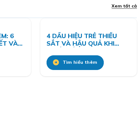
Xem tất cả
M: 6
4 DẤU HIỆU TRẺ THIẾU
ẾT VÀ
SẮT VÀ HẬU QUẢ KHI
ỆU QUẢ
THIẾU SẮT PHỤ HUYNH
CẦN BIẾT
Tìm hiểu thêm