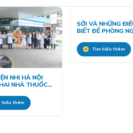
SỞI VÀ NHỮNG ĐIỀ
BIẾT ĐỂ PHÒNG N
BỆNH SỞI
Tìm hiểu thêm
ỆN NHI HÀ NỘI
KHAI NHÀ THUỐC
À QUẦY THU VIỆN
I KHU VỰC KHOA
 hiểu thêm
U