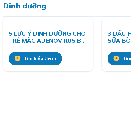
Dinh dưỡng
5 LƯU Ý DINH DƯỠNG CHO
3 DẤU 
TRẺ MẮC ADENOVIRUS BỐ
SỮA BÒ
MẸ CẦN BIẾT
DỄ BỎ 
Tìm hiểu thêm
Tìm