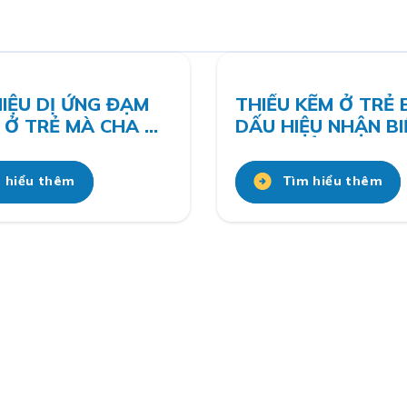
HIỆU DỊ ỨNG ĐẠM
THIẾU KẼM Ở TRẺ E
 Ở TRẺ MÀ CHA MẸ
DẤU HIỆU NHẬN BI
QUA
CÁCH BỔ SUNG HI
 hiểu thêm
Tìm hiểu thêm