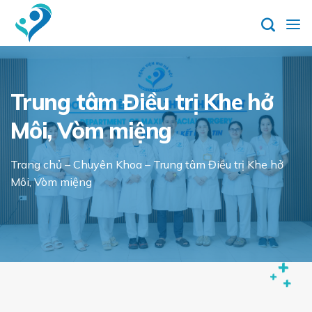
Skip
to
content
Trung tâm Điều trị Khe hở
Môi, Vòm miệng
Trang chủ
–
Chuyên Khoa
–
Trung tâm Điều trị Khe hở
Môi, Vòm miệng