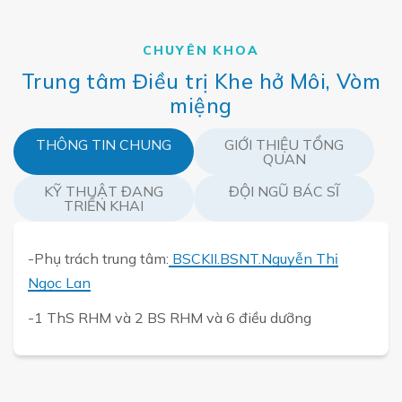
CHUYÊN KHOA
Trung tâm Điều trị Khe hở Môi, Vòm
miệng
THÔNG TIN CHUNG
GIỚI THIỆU TỔNG
QUAN
KỸ THUẬT ĐANG
ĐỘI NGŨ BÁC SĨ
TRIỂN KHAI
-Phụ trách trung tâm:
BSCKII.BSNT.Nguyễn Thị
Ngọc Lan
-1 ThS RHM và 2 BS RHM và 6 điều dưỡng