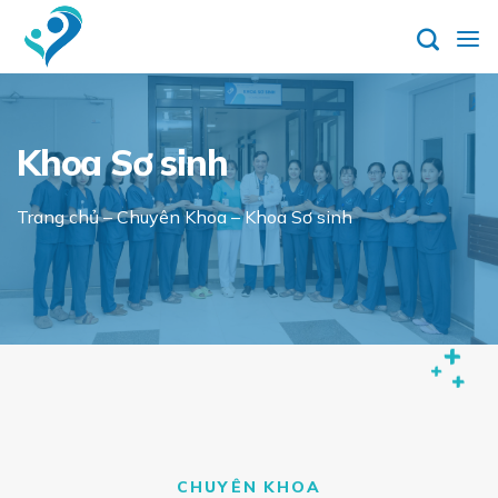
Skip
to
content
Khoa Sơ sinh
Trang chủ
–
Chuyên Khoa
–
Khoa Sơ sinh
CHUYÊN KHOA