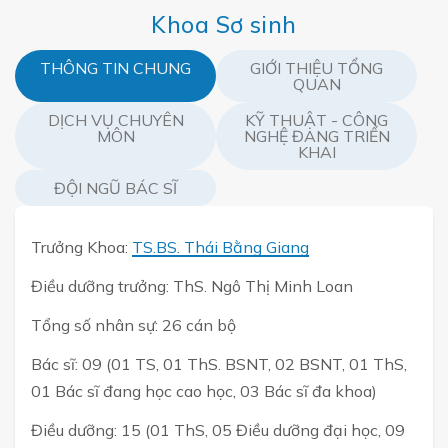
Khoa Sơ sinh
THÔNG TIN CHUNG
GIỚI THIỆU TỔNG
QUAN
DỊCH VỤ CHUYÊN
KỸ THUẬT - CÔNG
MÔN
NGHỆ ĐANG TRIỂN
KHAI
ĐỘI NGŨ BÁC SĨ
Trưởng Khoa:
TS.BS. Thái Bằng Giang
Điều dưỡng trưởng: ThS. Ngô Thị Minh Loan
Tổng số nhân sự: 26 cán bộ
Bác sĩ: 09 (01 TS, 01 ThS. BSNT, 02 BSNT, 01 ThS,
01 Bác sĩ đang học cao học, 03 Bác sĩ đa khoa)
Điều dưỡng: 15 (01 ThS, 05 Điều dưỡng đại học, 09