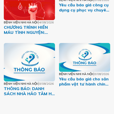
Yêu cầu báo giá công cụ
dụng cụ phục vụ chuyên
môn năm 2026 của Bệnh
viện Nhi Hà Nội
BỆNH VIỆN NHI HÀ NỘI
04/08/2026
CHƯƠNG TRÌNH HIẾN
MÁU TÌNH NGUYỆN:
GIỌT HỒNG THÁNG
TÁM – MỘT DÒNG MÁU
VIỆT
BỆNH VIỆN NHI HÀ NỘI
03/08/2026
Yêu cầu báo giá cho sản
phẩm vật tư hành chính
BỆNH VIỆN NHI HÀ NỘI
03/08/2026
THÔNG BÁO: DANH
giai đoạn 2026-2027
SÁCH NHÀ HẢO TÂM HỖ
TRỢ BỆNH NHI CÓ
HOÀN CẢNH KHÓ KHĂN
THÁNG 07.2026