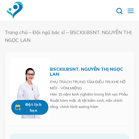
Skip
to
content
Trang chủ
–
Đội ngũ bác sĩ
–
BSCKII.BSNT. NGUYỄN THỊ
NGỌC LAN
BSCKII.BSNT. NGUYỄN THỊ NGỌC
LAN
PHỤ TRÁCH TRUNG TÂM ĐIỀU TRỊ KHE HỞ
MÔI - VÒM MIỆNG
Hơn 15 năm kinh nghiệm trong lĩnh vực Phẫu
thuật hàm mặt, dị tật bẩm sinh, nắn chỉnh
Đặt lịch
răng, chỉnh hình xương hàm
hẹn