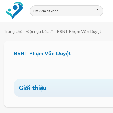
Skip
to
content
Trang chủ
–
Đội ngũ bác sĩ
–
BSNT Phạm Văn Duyệt
Đặt
lịch
hẹn
BSNT Phạm Văn Duyệt
Giới thiệu