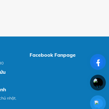
Facebook Fanpage
30
cứu
ệnh
 chủ nhật,