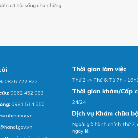
 đến cơ hội sống cho những
Thời gian làm việc
tôi
Thứ 2 -> Thứ 6: Từ 7h - 16h
H:
0826 722 822
Thời gian khám/Cấp 
cứu:
0862 452 083
24/24
óng:
0981 514 550
Dịch vụ Khám chữa b
w.nhihanoi.vn
Ngoài giờ hành chính, thứ 7,
@hanoi.gov.vn
ngày lễ.