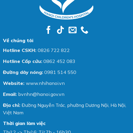
Về chúng tôi
Hotline CSKH:
0826 722 822
Hotline Cấp cứu:
0862 452 083
Đường dây nóng:
0981 514 550
Website:
www.nhihanoi.vn
Email:
bvnhn@hanoi.gov.vn
Địa chỉ:
Đường Nguyễn Trác, phường Dương Nội, Hà Nội,
Việt Nam
Thời gian làm việc
Thứ 2 -> Thứ 6: Từ 7h - 16h30