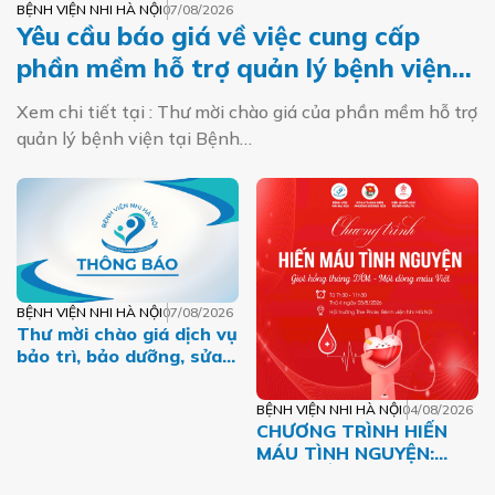
BỆNH VIỆN NHI HÀ NỘI
07/08/2026
Yêu cầu báo giá về việc cung cấp
phần mềm hỗ trợ quản lý bệnh viện
tại Bệnh viện Nhi Hà Nội
Xem chi tiết tại : Thư mời chào giá của phần mềm hỗ trợ
quản lý bệnh viện tại Bệnh…
BỆNH VIỆN NHI HÀ NỘI
07/08/2026
Thư mời chào giá dịch vụ
bảo trì, bảo dưỡng, sửa
chữa máy tính, máy in,
máy photo năm 2026
BỆNH VIỆN NHI HÀ NỘI
04/08/2026
CHƯƠNG TRÌNH HIẾN
MÁU TÌNH NGUYỆN:
GIỌT HỒNG THÁNG