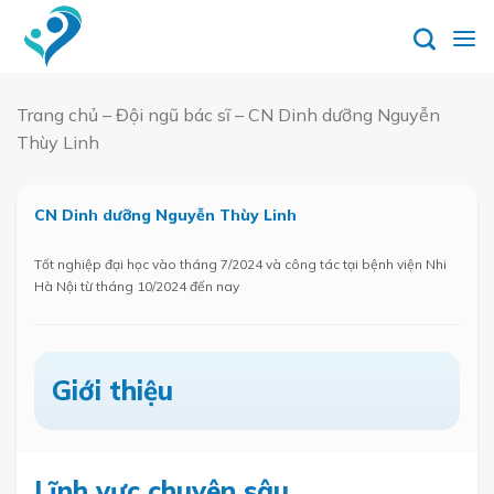
Skip
to
content
Trang chủ
–
Đội ngũ bác sĩ
–
CN Dinh dưỡng Nguyễn
Thùy Linh
Đặt
lịch
CN Dinh dưỡng Nguyễn Thùy Linh
hẹn
Tốt nghiệp đại học vào tháng 7/2024 và công tác tại bệnh viện Nhi
Hà Nội từ tháng 10/2024 đến nay
Giới thiệu
Lĩnh vực chuyên sâu