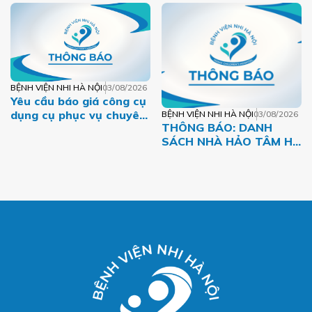
TÁM – MỘT DÒNG MÁU
VIỆT
BỆNH VIỆN NHI HÀ NỘI
03/08/2026
Yêu cầu báo giá công cụ
dụng cụ phục vụ chuyên
BỆNH VIỆN NHI HÀ NỘI
03/08/2026
THÔNG BÁO: DANH
môn năm 2026 của Bệnh
SÁCH NHÀ HẢO TÂM HỖ
viện Nhi Hà Nội
TRỢ BỆNH NHI CÓ
HOÀN CẢNH KHÓ KHĂN
THÁNG 07.2026