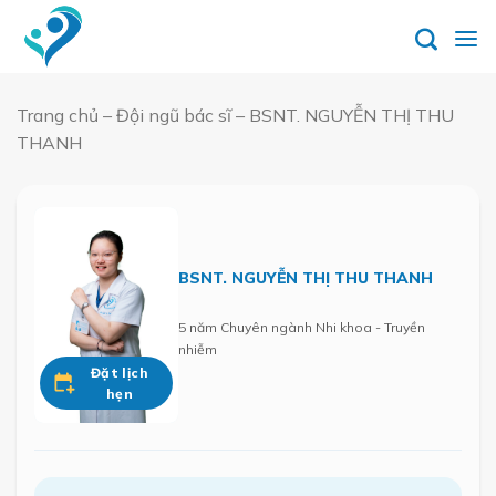
Skip
to
content
Trang chủ
–
Đội ngũ bác sĩ
–
BSNT. NGUYỄN THỊ THU
THANH
BSNT. NGUYỄN THỊ THU THANH
5 năm Chuyên ngành Nhi khoa - Truyền
nhiễm
Đặt lịch
hẹn