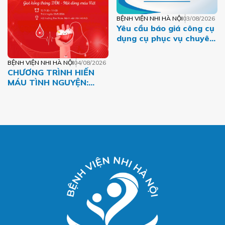
BỆNH VIỆN NHI HÀ NỘI
03/08/2026
Yêu cầu báo giá công cụ
dụng cụ phục vụ chuyên
môn năm 2026 của Bệnh
viện Nhi Hà Nội
BỆNH VIỆN NHI HÀ NỘI
04/08/2026
CHƯƠNG TRÌNH HIẾN
MÁU TÌNH NGUYỆN:
GIỌT HỒNG THÁNG
TÁM – MỘT DÒNG MÁU
VIỆT