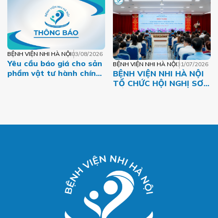
THÁNG 07.2026
BỆNH VIỆN NHI HÀ NỘI
03/08/2026
Yêu cầu báo giá cho sản
BỆNH VIỆN NHI HÀ NỘI
31/07/2026
phẩm vật tư hành chính
BỆNH VIỆN NHI HÀ NỘI
giai đoạn 2026-2027
TỔ CHỨC HỘI NGHỊ SƠ
KẾT HOẠT ĐỘNG 6
THÁNG ĐẦU NĂM VÀ
TRIỂN KHAI NHIỆM VỤ
TRỌNG TÂM 6 THÁNG
CUỐI NĂM 2026