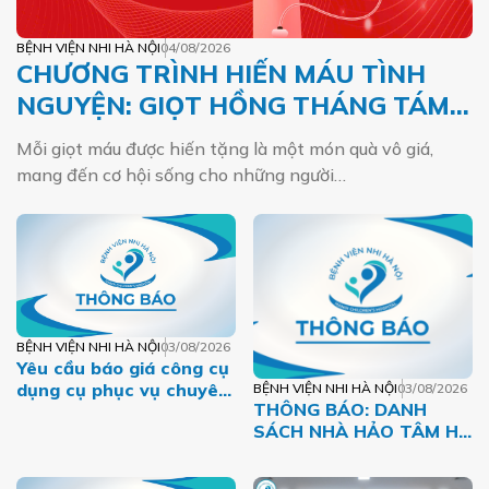
BỆNH VIỆN NHI HÀ NỘI
04/08/2026
CHƯƠNG TRÌNH HIẾN MÁU TÌNH
NGUYỆN: GIỌT HỒNG THÁNG TÁM –
MỘT DÒNG MÁU VIỆT
Mỗi giọt máu được hiến tặng là một món quà vô giá,
mang đến cơ hội sống cho những người…
BỆNH VIỆN NHI HÀ NỘI
03/08/2026
Yêu cầu báo giá công cụ
dụng cụ phục vụ chuyên
BỆNH VIỆN NHI HÀ NỘI
03/08/2026
THÔNG BÁO: DANH
môn năm 2026 của Bệnh
SÁCH NHÀ HẢO TÂM HỖ
viện Nhi Hà Nội
TRỢ BỆNH NHI CÓ
HOÀN CẢNH KHÓ KHĂN