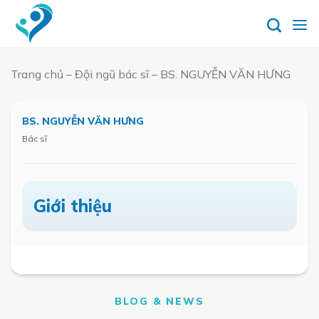
Skip
to
content
Trang chủ
–
Đội ngũ bác sĩ
–
BS. NGUYỄN VĂN HƯNG
Đặt
lịch
hẹn
BS. NGUYỄN VĂN HƯNG
Bác sĩ
Giới thiệu
BLOG & NEWS