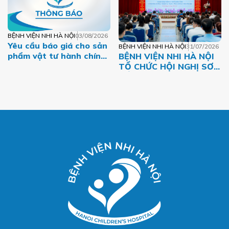
BỆNH VIỆN NHI HÀ NỘI
03/08/2026
Yêu cầu báo giá cho sản
BỆNH VIỆN NHI HÀ NỘI
31/07/2026
phẩm vật tư hành chính
BỆNH VIỆN NHI HÀ NỘI
giai đoạn 2026-2027
TỔ CHỨC HỘI NGHỊ SƠ
KẾT HOẠT ĐỘNG 6
THÁNG ĐẦU NĂM VÀ
TRIỂN KHAI NHIỆM VỤ
TRỌNG TÂM 6 THÁNG
CUỐI NĂM 2026