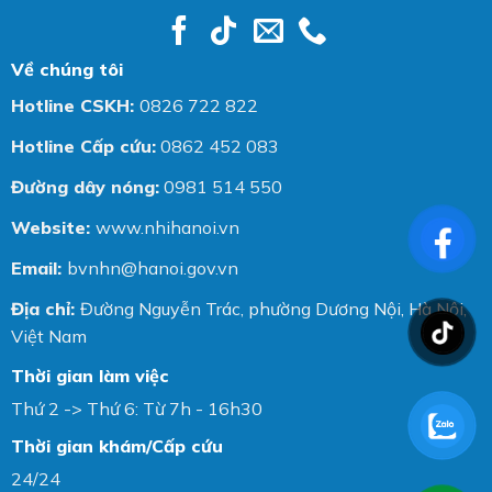
Về chúng tôi
Hotline CSKH:
0826 722 822
Hotline Cấp cứu:
0862 452 083
Đường dây nóng:
0981 514 550
Website:
www.nhihanoi.vn
Email:
bvnhn@hanoi.gov.vn
Địa chỉ:
Đường Nguyễn Trác, phường Dương Nội, Hà Nội,
Việt Nam
Thời gian làm việc
Thứ 2 -> Thứ 6: Từ 7h - 16h30
Thời gian khám/Cấp cứu
24/24