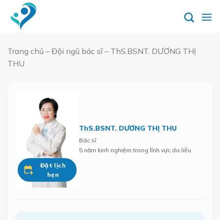
Skip
to
content
Trang chủ
–
Đội ngũ bác sĩ
–
ThS.BSNT. DƯƠNG THỊ
THU
ThS.BSNT. DƯƠNG THỊ THU
Bác sĩ
5 năm kinh nghiệm trong lĩnh vực da liễu
Đặt lịch
hẹn