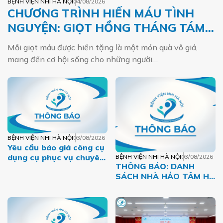
BỆNH VIỆN NHI HÀ NỘI
04/08/2026
CHƯƠNG TRÌNH HIẾN MÁU TÌNH
NGUYỆN: GIỌT HỒNG THÁNG TÁM –
MỘT DÒNG MÁU VIỆT
Mỗi giọt máu được hiến tặng là một món quà vô giá,
mang đến cơ hội sống cho những người…
BỆNH VIỆN NHI HÀ NỘI
03/08/2026
Yêu cầu báo giá công cụ
dụng cụ phục vụ chuyên
BỆNH VIỆN NHI HÀ NỘI
03/08/2026
THÔNG BÁO: DANH
môn năm 2026 của Bệnh
SÁCH NHÀ HẢO TÂM HỖ
viện Nhi Hà Nội
TRỢ BỆNH NHI CÓ
HOÀN CẢNH KHÓ KHĂN
THÁNG 07.2026