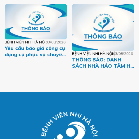
TÁM – MỘT DÒNG MÁU
VIỆT
BỆNH VIỆN NHI HÀ NỘI
03/08/2026
Yêu cầu báo giá công cụ
dụng cụ phục vụ chuyên
BỆNH VIỆN NHI HÀ NỘI
03/08/2026
THÔNG BÁO: DANH
môn năm 2026 của Bệnh
SÁCH NHÀ HẢO TÂM HỖ
viện Nhi Hà Nội
TRỢ BỆNH NHI CÓ
HOÀN CẢNH KHÓ KHĂN
THÁNG 07.2026