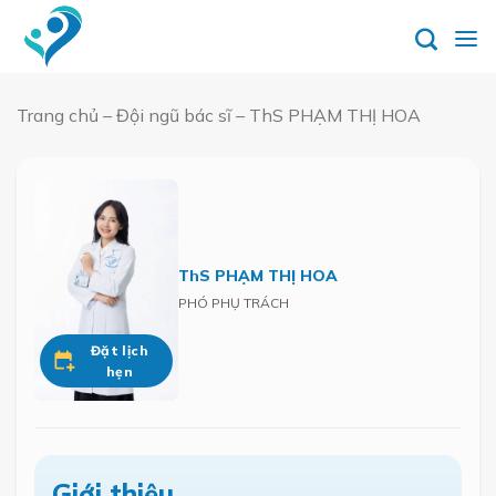
Skip
to
content
Trang chủ
–
Đội ngũ bác sĩ
–
ThS PHẠM THỊ HOA
ThS PHẠM THỊ HOA
PHÓ PHỤ TRÁCH
Đặt lịch
hẹn
Giới thiệu