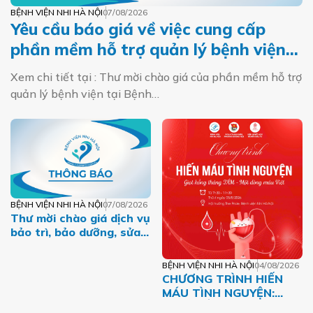
BỆNH VIỆN NHI HÀ NỘI
07/08/2026
Yêu cầu báo giá về việc cung cấp
phần mềm hỗ trợ quản lý bệnh viện
tại Bệnh viện Nhi Hà Nội
Xem chi tiết tại : Thư mời chào giá của phần mềm hỗ trợ
quản lý bệnh viện tại Bệnh…
BỆNH VIỆN NHI HÀ NỘI
07/08/2026
Thư mời chào giá dịch vụ
bảo trì, bảo dưỡng, sửa
chữa máy tính, máy in,
máy photo năm 2026
BỆNH VIỆN NHI HÀ NỘI
04/08/2026
CHƯƠNG TRÌNH HIẾN
MÁU TÌNH NGUYỆN:
GIỌT HỒNG THÁNG