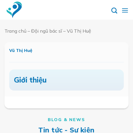
Skip
to
content
Trang chủ
–
Đội ngũ bác sĩ
–
Vũ Thị Huệ
Đặt
lịch
hẹn
Vũ Thị Huệ
Giới thiệu
BLOG & NEWS
Tin tức - Sự kiện