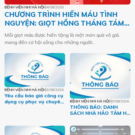
BỆNH VIỆN NHI HÀ NỘI
04/08/2026
CHƯƠNG TRÌNH HIẾN MÁU TÌNH
NGUYỆN: GIỌT HỒNG THÁNG TÁM –
MỘT DÒNG MÁU VIỆT
Mỗi giọt máu được hiến tặng là một món quà vô giá,
mang đến cơ hội sống cho những người…
BỆNH VIỆN NHI HÀ NỘI
03/08/2026
Yêu cầu báo giá công cụ
dụng cụ phục vụ chuyên
BỆNH VIỆN NHI HÀ NỘI
03/08/2026
THÔNG BÁO: DANH
môn năm 2026 của Bệnh
SÁCH NHÀ HẢO TÂM HỖ
viện Nhi Hà Nội
TRỢ BỆNH NHI CÓ
HOÀN CẢNH KHÓ KHĂN
THÁNG 07.2026