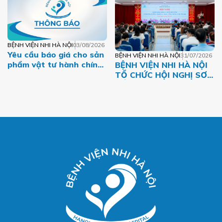
BỆNH VIỆN NHI HÀ NỘI
03/08/2026
Yêu cầu báo giá cho sản
BỆNH VIỆN NHI HÀ NỘI
31/07/2026
phẩm vật tư hành chính
BỆNH VIỆN NHI HÀ NỘI
giai đoạn 2026-2027
TỔ CHỨC HỘI NGHỊ SƠ
KẾT HOẠT ĐỘNG 6
THÁNG ĐẦU NĂM VÀ
TRIỂN KHAI NHIỆM VỤ
TRỌNG TÂM 6 THÁNG
CUỐI NĂM 2026