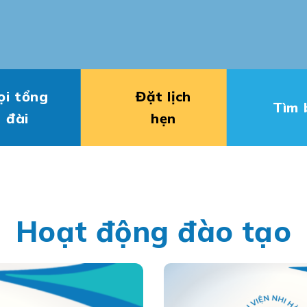
ọi tổng
Đặt lịch
Tìm 
đài
hẹn
Hoạt động đào tạo