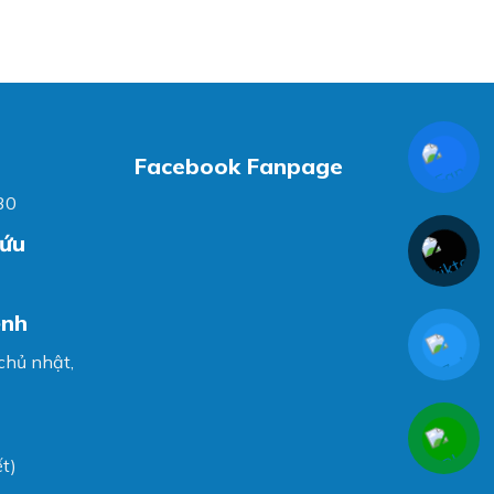
Facebook Fanpage
30
cứu
ệnh
 chủ nhật,
t)