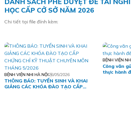
DANH SÁCH PHÊ DUYỆT ĐỀ TÀI NGH
HỌC CẤP CỞ SỞ NĂM 2026
Chi tiết tại file đính kèm:
BỆNH VIỆN NH
Công văn gử
thực hành đ
BỆNH VIỆN NHI HÀ NỘI
26/05/2026
THÔNG BÁO: TUYỂN SINH VÀ KHAI
GIẢNG CÁC KHÓA ĐÀO TẠO CẤP
CHỨNG CHỈ KỸ THUẬT CHUYÊN MÔN
THÁNG 5/2026