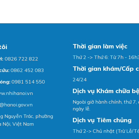
Thời gian làm việc
tôi
Thứ 2 -> Thứ 6: Từ 7h - 16h
H:
0826 722 822
Thời gian khám/Cấp 
cứu:
0862 452 083
24/24
óng:
0981 514 550
Dịch vụ Khám chữa b
w.nhihanoi.vn
Ngoài giờ hành chính, thứ 7,
@hanoi.gov.vn
ngày lễ.
g Nguyễn Trác, phường
Dịch vụ Tiêm chủng
 Nội, Việt Nam
Thứ 2-> Chủ nhật (Trừ Lễ/Tế