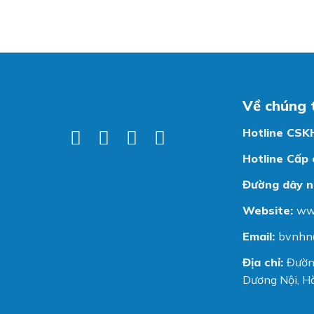
Về chúng 
Hotline CSK
Hotline Cấp 
Đường dây n
Website:
ww
Email:
bvnhn
Địa chỉ:
Đườn
Dương Nội, Hà