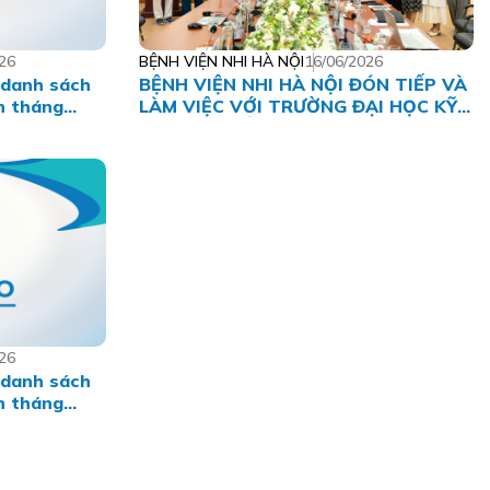
26
BỆNH VIỆN NHI HÀ NỘI
16/06/2026
 danh sách
BỆNH VIỆN NHI HÀ NỘI ĐÓN TIẾP VÀ
n tháng
LÀM VIỆC VỚI TRƯỜNG ĐẠI HỌC KỸ
THUẬT Y TẾ HẢI DƯƠNG
26
 danh sách
n tháng