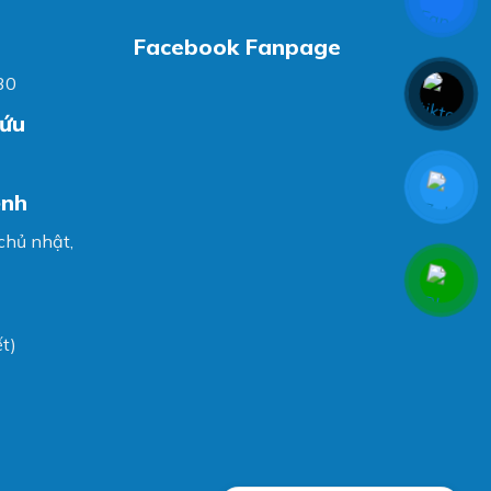
Facebook Fanpage
30
cứu
ệnh
 chủ nhật,
t)