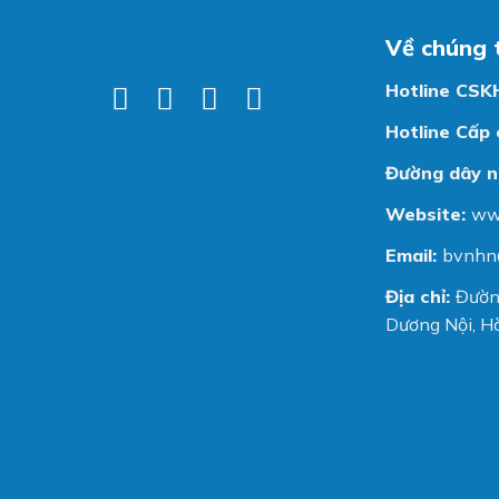
Về chúng 
Hotline CSK
Hotline Cấp 
Đường dây n
Website:
ww
Email:
bvnhn
Địa chỉ:
Đườn
Dương Nội, Hà