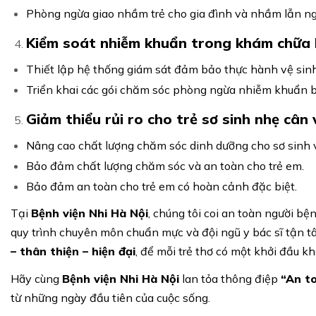
Phòng ngừa giao nhầm trẻ cho gia đình và nhầm lẫn ng
Kiểm soát nhiễm khuẩn trong khám chữa
Thiết lập hệ thống giám sát đảm bảo thực hành vệ sinh
Triển khai các gói chăm sóc phòng ngừa nhiễm khuẩn b
Giảm thiểu rủi ro cho trẻ sơ sinh nhẹ cân 
Nâng cao chất lượng chăm sóc dinh dưỡng cho sơ sinh v
Bảo đảm chất lượng chăm sóc và an toàn cho trẻ em.
Bảo đảm an toàn cho trẻ em có hoàn cảnh đặc biệt.
Tại
Bệnh viện Nhi Hà Nội
, chúng tôi coi an toàn người bệ
quy trình chuyên môn chuẩn mực và đội ngũ y bác sĩ tận 
– thân thiện – hiện đại
, để mỗi trẻ thơ có một khởi đầu 
Hãy cùng
Bệnh viện Nhi Hà Nội
lan tỏa thông điệp
“An to
từ những ngày đầu tiên của cuộc sống.