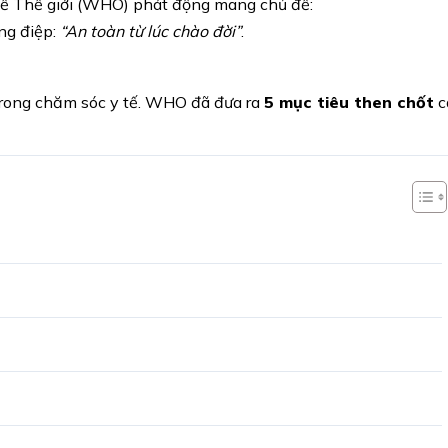
tế Thế giới (WHO) phát động mang chủ đề:
ng điệp:
“An toàn từ lúc chào đời”
.
 trong chăm sóc y tế. WHO đã đưa ra
5 mục tiêu then chốt
c