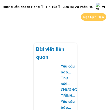
Hướng Dẫn Khách Hàng
Tin Tức
Liên Hệ Và Phản Hồi
VI
Đặt Lịch Hẹn
Bài viết liên
quan
Yêu cầu
báo
giá về
Thư
việc
mời
cung
chào
CHƯƠNG
cấp
giá
TRÌNH
phần
dịch vụ
HIẾN
Yêu cầu
mềm
bảo trì,
MÁU
báo