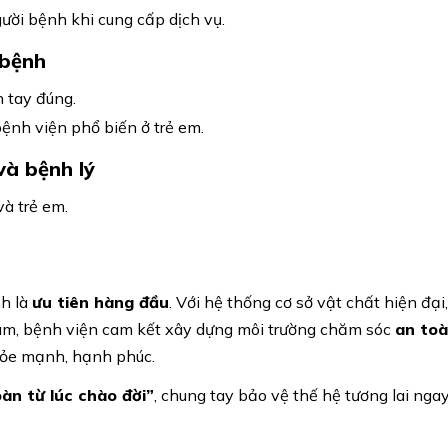
ười bệnh khi cung cấp dịch vụ.
 bệnh
 tay đúng.
ệnh viện phổ biến ở trẻ em.
và bệnh lý
à trẻ em.
nh là
ưu tiên hàng đầu
. Với hệ thống cơ sở vật chất hiện đại,
tâm, bệnh viện cam kết xây dựng môi trường chăm sóc
an to
khỏe mạnh, hạnh phúc.
àn từ lúc chào đời”
, chung tay bảo vệ thế hệ tương lai nga