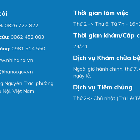
Thời gian làm việc
tôi
Thứ 2 -> Thứ 6: Từ 7h - 16h
H:
0826 722 822
Thời gian khám/Cấp 
cứu:
0862 452 083
24/24
óng:
0981 514 550
Dịch vụ Khám chữa b
w.nhihanoi.vn
Ngoài giờ hành chính, thứ 7,
@hanoi.gov.vn
ngày lễ.
g Nguyễn Trác, phường
Dịch vụ Tiêm chủng
 Nội, Việt Nam
Thứ 2-> Chủ nhật (Trừ Lễ/Tế