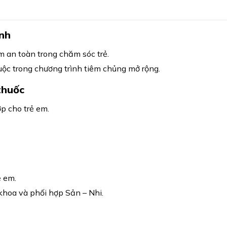
ình
 an toàn trong chăm sóc trẻ.
ộc trong chương trình tiêm chủng mở rộng.
thuốc
ợp cho trẻ em.
ẻ em.
khoa và phối hợp Sản – Nhi.