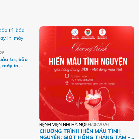
26
bảo trì, bảo
 máy in,
BỆNH VIỆN NHI HÀ NỘI
04/08/2026
CHƯƠNG TRÌNH HIẾN MÁU TÌNH
NGUYỆN: GIỌT HỒNG THÁNG TÁM –