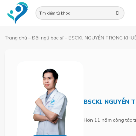
Skip
to
content
Trang chủ
–
Đội ngũ bác sĩ
–
BSCKI. NGUYỄN TRỌNG KHU
BSCKI. NGUYỄN 
Hơn 11 năm công tác tr