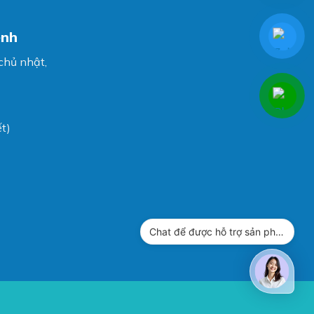
ệnh
 chủ nhật,
t)
Chat để được hỗ trợ sản phẩm