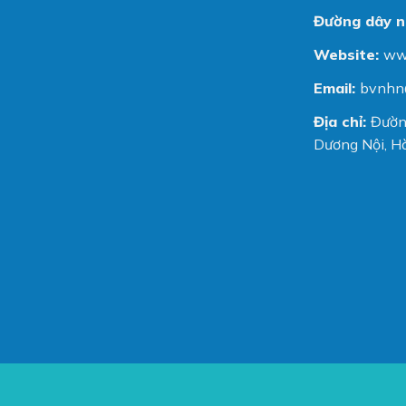
Đường dây n
Website:
ww
Email:
bvnhn
Địa chỉ:
Đườn
Dương Nội, Hà