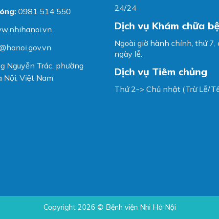
24/24
óng:
0981 514 550
Dịch vụ Khám chữa b
w.nhihanoi.vn
Ngoài giờ hành chính, thứ 7,
@hanoi.gov.vn
ngày lễ.
g Nguyễn Trác, phường
Dịch vụ Tiêm chủng
 Nội, Việt Nam
Thứ 2-> Chủ nhật (Trừ Lễ/Tế
Copyright 2026 © Bệnh viện Nhi Hà Nội