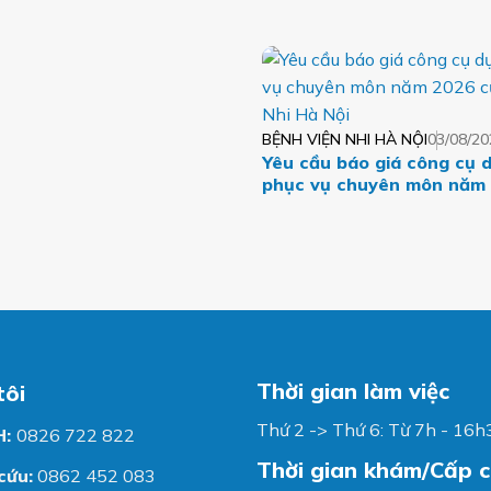
BỆNH VIỆN NHI HÀ NỘI
03/08/20
Yêu cầu báo giá công cụ 
phục vụ chuyên môn năm
Bệnh viện Nhi Hà Nội
Thời gian làm việc
tôi
Thứ 2 -> Thứ 6: Từ 7h - 16h
H:
0826 722 822
Thời gian khám/Cấp 
cứu:
0862 452 083