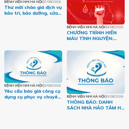
BỆNH VIỆN NHI HÀ NỘI
07/08/2026
Thư mời chào giá dịch vụ
bảo trì, bảo dưỡng, sửa
chữa máy tính, máy in,
máy photo năm 2026
BỆNH VIỆN NHI HÀ NỘI
04/08/2026
CHƯƠNG TRÌNH HIẾN
MÁU TÌNH NGUYỆN:
GIỌT HỒNG THÁNG
TÁM – MỘT DÒNG MÁU
VIỆT
BỆNH VIỆN NHI HÀ NỘI
03/08/2026
Yêu cầu báo giá công cụ
dụng cụ phục vụ chuyên
BỆNH VIỆN NHI HÀ NỘI
03/08/2026
THÔNG BÁO: DANH
môn năm 2026 của Bệnh
SÁCH NHÀ HẢO TÂM HỖ
viện Nhi Hà Nội
TRỢ BỆNH NHI CÓ
HOÀN CẢNH KHÓ KHĂN
THÁNG 07.2026