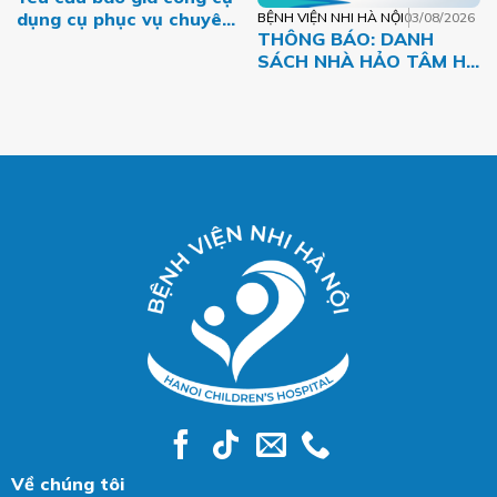
dụng cụ phục vụ chuyên
BỆNH VIỆN NHI HÀ NỘI
03/08/2026
THÔNG BÁO: DANH
môn năm 2026 của Bệnh
SÁCH NHÀ HẢO TÂM HỖ
viện Nhi Hà Nội
TRỢ BỆNH NHI CÓ
HOÀN CẢNH KHÓ KHĂN
THÁNG 07.2026
Về chúng tôi