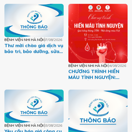
BỆNH VIỆN NHI HÀ NỘI
07/08/2026
Thư mời chào giá dịch vụ
bảo trì, bảo dưỡng, sửa
chữa máy tính, máy in,
máy photo năm 2026
BỆNH VIỆN NHI HÀ NỘI
04/08/2026
CHƯƠNG TRÌNH HIẾN
MÁU TÌNH NGUYỆN:
GIỌT HỒNG THÁNG
TÁM – MỘT DÒNG MÁU
VIỆT
BỆNH VIỆN NHI HÀ NỘI
03/08/2026
Yêu cầu báo giá công cụ