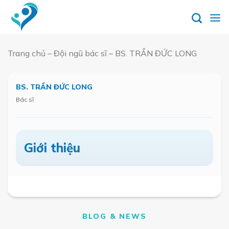
Skip
to
content
Trang chủ
–
Đội ngũ bác sĩ
–
BS. TRẦN ĐỨC LONG
Đặt
lịch
hẹn
BS. TRẦN ĐỨC LONG
Bác sĩ
Giới thiệu
BLOG & NEWS