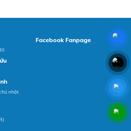
Facebook Fanpage
30
cứu
ệnh
 chủ nhật,
t)