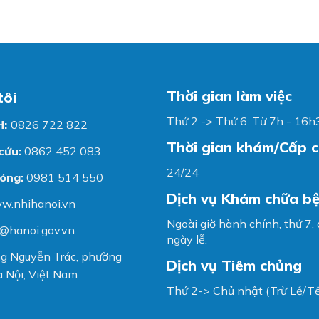
Thời gian làm việc
tôi
Thứ 2 -> Thứ 6: Từ 7h - 16h
H:
0826 722 822
Thời gian khám/Cấp 
cứu:
0862 452 083
24/24
óng:
0981 514 550
Dịch vụ Khám chữa b
w.nhihanoi.vn
Ngoài giờ hành chính, thứ 7,
@hanoi.gov.vn
ngày lễ.
g Nguyễn Trác, phường
Dịch vụ Tiêm chủng
 Nội, Việt Nam
Thứ 2-> Chủ nhật (Trừ Lễ/Tế