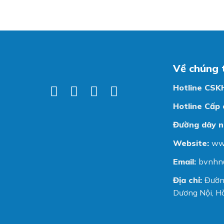
Về chúng 
Hotline CSK
Hotline Cấp 
Đường dây n
Website:
ww
Email:
bvnhn
Địa chỉ:
Đườn
Dương Nội, Hà