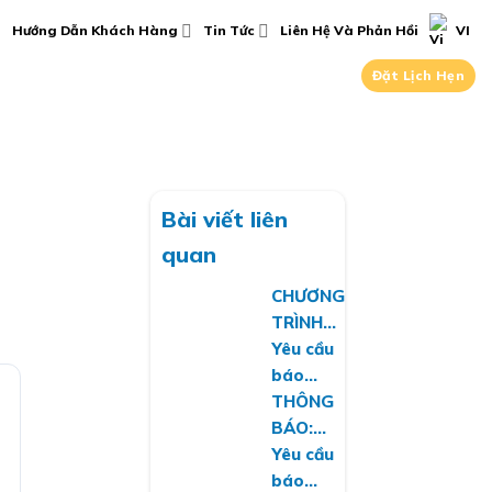
Hướng Dẫn Khách Hàng
Tin Tức
Liên Hệ Và Phản Hồi
VI
Đặt Lịch Hẹn
Bài viết liên
quan
CHƯƠNG
TRÌNH
HIẾN
Yêu cầu
MÁU
báo
TÌNH
giá
THÔNG
NGUYỆN:
công
BÁO:
GIỌT
cụ
DANH
Yêu cầu
HỒNG
dụng
SÁCH
báo