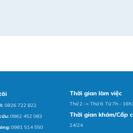
Thời gian làm việc
tôi
Thứ 2 -> Thứ 6: Từ 7h - 16h
H:
0826 722 822
Thời gian khám/Cấp 
cứu:
0862 452 083
24/24
óng:
0981 514 550