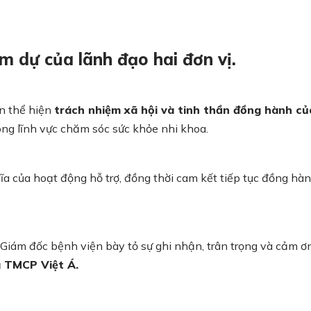
am dự của lãnh đạo hai đơn vị.
òn thể hiện
trách nhiệm xã hội và tinh thần đồng hành củ
rong lĩnh vực chăm sóc sức khỏe nhi khoa.
ghĩa của hoạt động hỗ trợ, đồng thời cam kết tiếp tục đồng hà
Giám đốc bệnh viện bày tỏ sự ghi nhận, trân trọng và cảm ơ
 TMCP Việt Á.