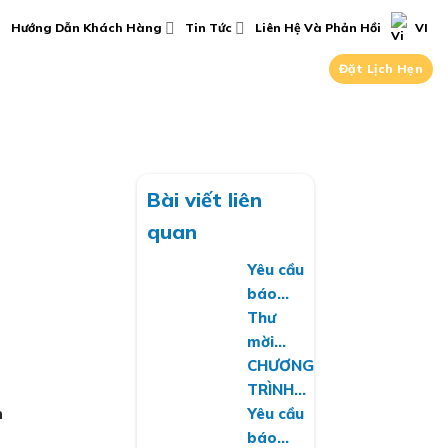
Hướng Dẫn Khách Hàng
Tin Tức
Liên Hệ Và Phản Hồi
VI
Đặt Lịch Hẹn
Bài viết liên
quan
Yêu cầu
báo
giá về
Thư
việc
mời
cung
chào
CHƯƠNG
cấp
giá
TRÌNH
h
phần
dịch vụ
HIẾN
Yêu cầu
mềm
bảo trì,
MÁU
báo