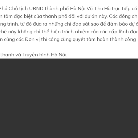
hó Chủ tịch UBND thành phố Hà Nội Vũ Thu Hà trực tiếp có
n tâm đặc biệt của thành phố đối với dự án này. Các đồng ch
ng trình, từ đó đưa ra những chỉ đạo sát sao để đảm bảo dự 
t chẽ này không chỉ thể hiện trách nhiệm của các cấp lãnh đạ
n cùng các Đơn vị thi công cùng quyết tâm hoàn thành công
 thanh và Truyền hình Hà Nội.