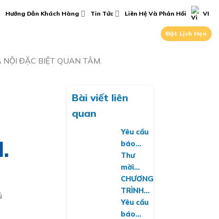
Hướng Dẫn Khách Hàng
Tin Tức
Liên Hệ Và Phản Hồi
VI
Đặt Lịch Hẹn
 NỘI ĐẶC BIỆT QUAN TÂM.
Bài viết liên
quan
Yêu cầu
.
báo
giá về
Thư
việc
mời
cung
chào
CHƯƠNG
cấp
giá
TRÌNH
ủ
phần
dịch vụ
HIẾN
Yêu cầu
mềm
bảo trì,
MÁU
báo