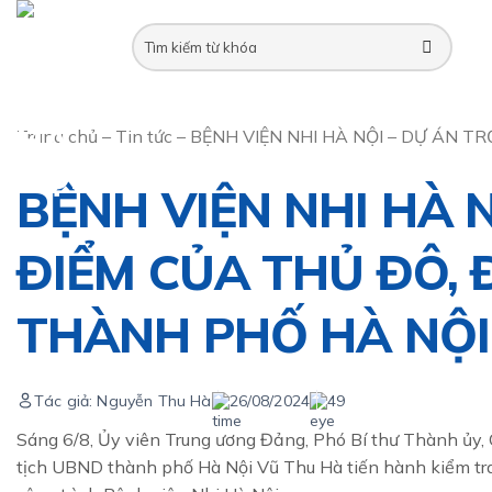
Skip
to
content
Trang chủ
–
Tin tức
–
BỆNH VIỆN NHI HÀ NỘI – DỰ ÁN 
BỆNH VIỆN NHI HÀ 
ĐIỂM CỦA THỦ ĐÔ,
THÀNH PHỐ HÀ NỘI
Tác giả: Nguyễn Thu Hà
26/08/2024
49
Sáng 6/8, Ủy viên Trung ương Đảng, Phó Bí thư Thành ủy
tịch UBND thành phố Hà Nội Vũ Thu Hà tiến hành kiểm tra 