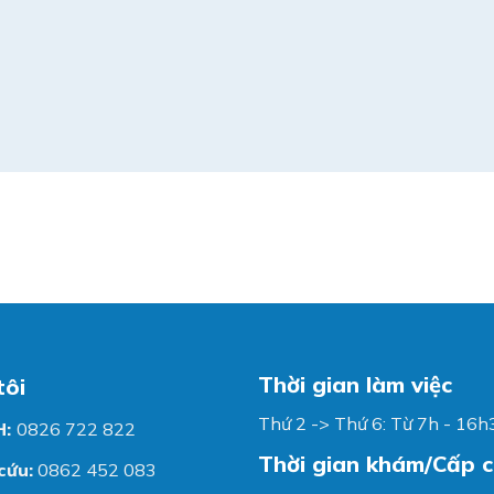
Thời gian làm việc
tôi
Thứ 2 -> Thứ 6: Từ 7h - 16h
H:
0826 722 822
Thời gian khám/Cấp 
cứu:
0862 452 083