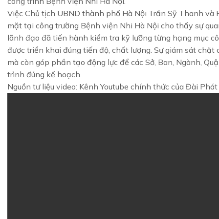
công trình Bệnh viện Nhi Hà Nội.
Việc Chủ tịch UBND thành phố Hà Nội Trần Sỹ Thanh và P
mặt tại công trường Bệnh viện Nhi Hà Nội cho thấy sự qua
lãnh đạo đã tiến hành kiểm tra kỹ lưỡng từng hạng mục cô
được triển khai đúng tiến độ, chất lượng. Sự giám sát chặ
mà còn góp phần tạo động lực để các Sở, Ban, Ngành, Quậ
trình đúng kế hoạch.
Nguồn tư liệu video: Kênh Youtube chính thức của Đài Phát