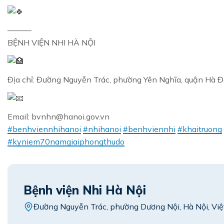
———
BỆNH VIỆN NHI HÀ NỘI
Địa chỉ: Đường Nguyễn Trác, phường Yên Nghĩa, quận Hà 
Email: bvnhn@hanoi.gov.vn
#benhviennhihanoi
#nhihanoi
#benhviennhi
#khaitruong
#kyniem70namgiaiphongthudo
Bệnh viện Nhi Hà Nội
Đường Nguyễn Trác, phường Dương Nội, Hà Nội, Vi