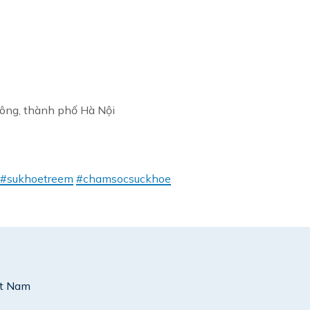
Đông, thành phố Hà Nội
#sukhoetreem
#chamsocsuckhoe
ệt Nam