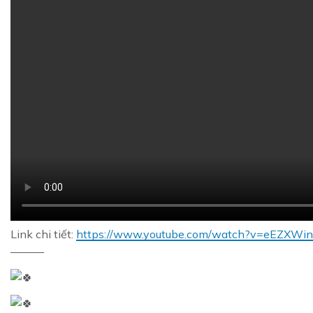
Link chi tiết:
https://www.youtube.com/watch?v=eEZXW
———