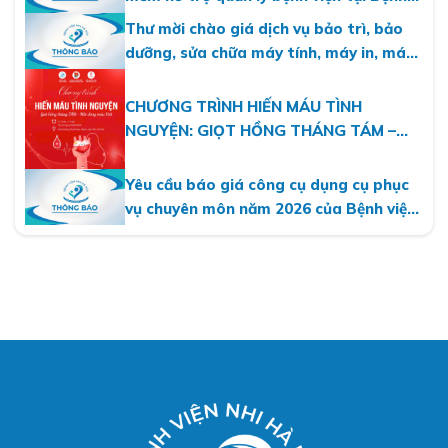
viện Nhi Hà Nội
Thư mời chào giá dịch vụ bảo trì, bảo
dưỡng, sửa chữa máy tính, máy in, máy
photo năm 2026
CHƯƠNG TRÌNH HIẾN MÁU TÌNH
NGUYỆN: GIỌT HỒNG THÁNG TÁM –
MỘT DÒNG MÁU VIỆT
Yêu cầu báo giá công cụ dụng cụ phục
vụ chuyên môn năm 2026 của Bệnh viện
Nhi Hà Nội