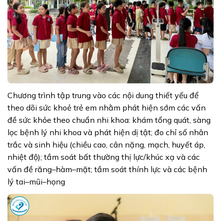
Chương trình tập trung vào các nội dung thiết yếu để
theo dõi sức khoẻ trẻ em nhằm phát hiện sớm các vấn
đề sức khỏe theo chuẩn nhi khoa: khám tổng quát, sàng
lọc bệnh lý nhi khoa và phát hiện dị tật; đo chỉ số nhân
trắc và sinh hiệu (chiều cao, cân nặng, mạch, huyết áp,
nhiệt độ); tầm soát bất thường thị lực/khúc xạ và các
vấn đề răng–hàm–mặt; tầm soát thính lực và các bệnh
lý tai–mũi–họng