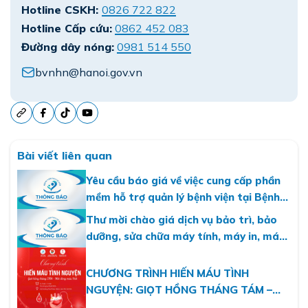
Hotline CSKH:
0826 722 822
Hotline Cấp cứu:
0862 452 083
Đường dây nóng:
0981 514 550
bvnhn@hanoi.gov.vn
Bài viết liên quan
Yêu cầu báo giá về việc cung cấp phần
mềm hỗ trợ quản lý bệnh viện tại Bệnh
viện Nhi Hà Nội
Thư mời chào giá dịch vụ bảo trì, bảo
dưỡng, sửa chữa máy tính, máy in, máy
photo năm 2026
CHƯƠNG TRÌNH HIẾN MÁU TÌNH
NGUYỆN: GIỌT HỒNG THÁNG TÁM –
MỘT DÒNG MÁU VIỆT