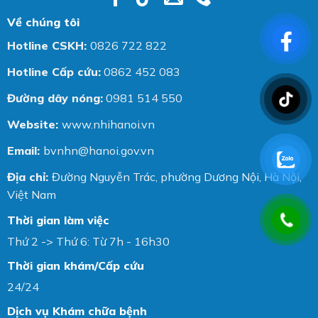
Về chúng tôi
Hotline CSKH:
0826 722 822
Hotline Cấp cứu:
0862 452 083
Đường dây nóng:
0981 514 550
Website:
www.nhihanoi.vn
Email:
bvnhn@hanoi.gov.vn
Địa chỉ:
Đường Nguyễn Trác, phường Dương Nội, Hà Nội,
Việt Nam
Thời gian làm việc
Thứ 2 -> Thứ 6: Từ 7h - 16h30
Thời gian khám/Cấp cứu
24/24
Dịch vụ Khám chữa bệnh