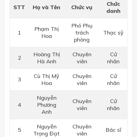
Chức
STT
Họ và Tên
Chức vụ
danh
Phó Phụ
Phạm Thị
1
trách
Thạc sỹ
Hoa
phòng
Hoàng Thị
Chuyên
Cử
2
Hà Anh
viên
nhân
Cù Thị Mỹ
Chuyên
Cử
3
Hoa
viên
nhân
Nguyễn
Chuyên
Cử
4
Phương
viên
nhân
Anh
Nguyễn
Chuyên
5
Bác sĩ
Trọng Đạt
viên