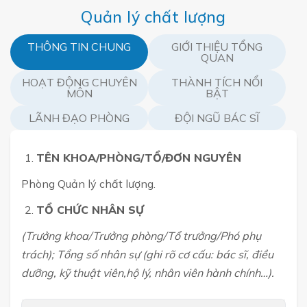
Quản lý chất lượng
THÔNG TIN CHUNG
GIỚI THIỆU TỔNG
QUAN
HOẠT ĐỘNG CHUYÊN
THÀNH TÍCH NỔI
MÔN
BẬT
LÃNH ĐẠO PHÒNG
ĐỘI NGŨ BÁC SĨ
TÊN KHOA/PHÒNG/TỔ/ĐƠN NGUYÊN
Phòng Quản lý chất lượng.
TỔ CHỨC NHÂN SỰ
(Trưởng khoa/Trưởng phòng/Tổ trưởng/Phó phụ
trách); Tổng số nhân sự (ghi rõ cơ cấu: bác sĩ, điều
dưỡng, kỹ thuật viên,hộ lý, nhân viên hành chính…).