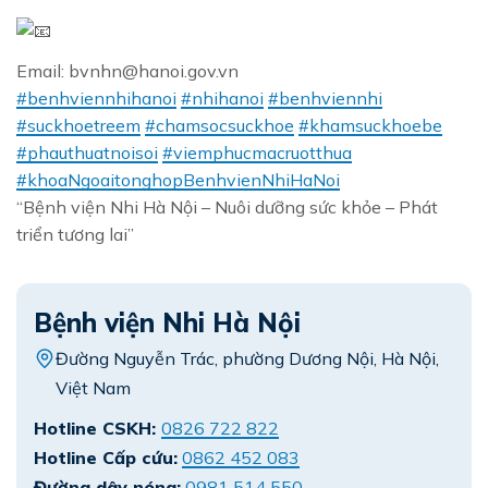
Email: bvnhn@hanoi.gov.vn
#benhviennhihanoi
#nhihanoi
#benhviennhi
#suckhoetreem
#chamsocsuckhoe
#khamsuckhoebe
#phauthuatnoisoi
#viemphucmacruotthua
#khoaNgoaitonghopBenhvienNhiHaNoi
“Bệnh viện Nhi Hà Nội – Nuôi dưỡng sức khỏe – Phát
triển tương lai”
Bệnh viện Nhi Hà Nội
Đường Nguyễn Trác, phường Dương Nội, Hà Nội,
Việt Nam
Hotline CSKH:
0826 722 822
Hotline Cấp cứu:
0862 452 083
Đường dây nóng:
0981 514 550