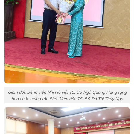
Giám đốc Bệnh viện Nhi Hà Nội TS. BS Ngô Quang Hùng tặng
hoa chúc mừng tân Phó Giám đốc TS. BS Đỗ Thị Thúy Nga