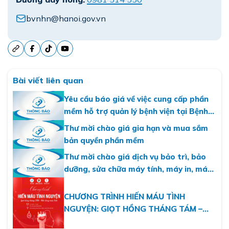
bvnhn@hanoi.gov.vn
Bài viết liên quan
Yêu cầu báo giá về việc cung cấp phần
mềm hỗ trợ quản lý bệnh viện tại Bệnh
viện Nhi Hà Nội
Thư mời chào giá gia hạn và mua sắm
bản quyền phần mềm
Thư mời chào giá dịch vụ bảo trì, bảo
dưỡng, sửa chữa máy tính, máy in, máy
photo năm 2026
CHƯƠNG TRÌNH HIẾN MÁU TÌNH
NGUYỆN: GIỌT HỒNG THÁNG TÁM –
MỘT DÒNG MÁU VIỆT