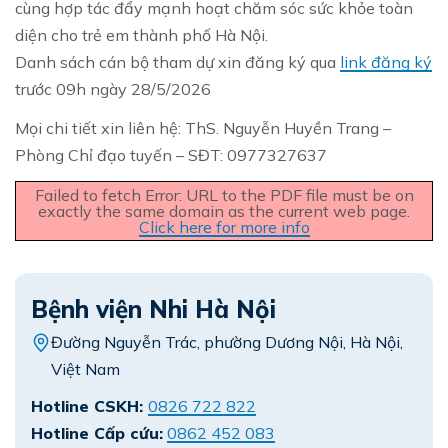
cùng hợp tác đẩy mạnh hoạt chăm sóc sức khỏe toàn
diện cho trẻ em thành phố Hà Nội.
Danh sách cán bộ tham dự xin đăng ký qua
link đăng ký
trước 09h ngày 28/5/2026
Mọi chi tiết xin liên hệ: ThS. Nguyễn Huyền Trang –
Phòng Chỉ đạo tuyến – SĐT: 0977327637
Failed to fetch Error: URL to the PDF file must be on
exactly the same domain as the current web page.
Click here for more info
Bệnh viện Nhi Hà Nội
Đường Nguyễn Trác, phường Dương Nội, Hà Nội,
Việt Nam
Hotline CSKH:
0826 722 822
Hotline Cấp cứu:
0862 452 083