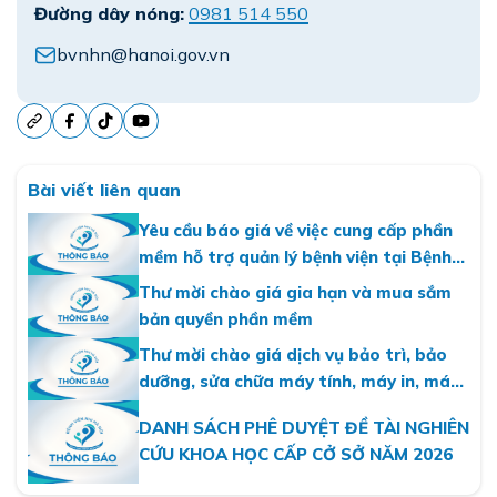
Đường dây nóng:
0981 514 550
bvnhn@hanoi.gov.vn
Bài viết liên quan
Yêu cầu báo giá về việc cung cấp phần
mềm hỗ trợ quản lý bệnh viện tại Bệnh
viện Nhi Hà Nội
Thư mời chào giá gia hạn và mua sắm
bản quyền phần mềm
Thư mời chào giá dịch vụ bảo trì, bảo
dưỡng, sửa chữa máy tính, máy in, máy
photo năm 2026
DANH SÁCH PHÊ DUYỆT ĐỀ TÀI NGHIÊN
CỨU KHOA HỌC CẤP CỞ SỞ NĂM 2026