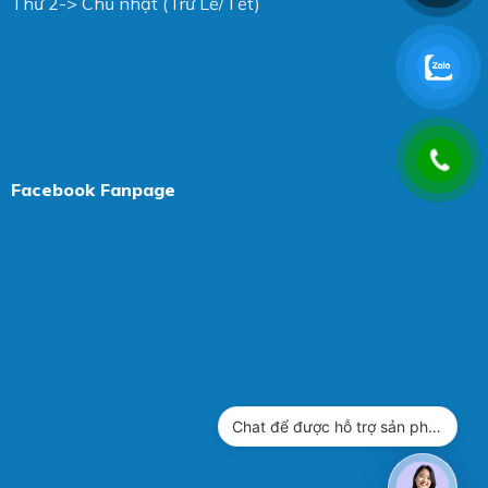
Thứ 2-> Chủ nhật (Trừ Lễ/Tết)
Facebook Fanpage
Chat để được hỗ trợ sản phẩm