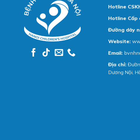
Hotline CSK
Hotline Cấp 
Đường dây n
Website:
ww
Email:
bvnhn
Địa chỉ:
Đườn
Dương Nội, Hà