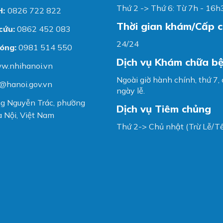
Thứ 2 -> Thứ 6: Từ 7h - 16h
H:
0826 722 822
Thời gian khám/Cấp 
cứu:
0862 452 083
24/24
óng:
0981 514 550
Dịch vụ Khám chữa b
w.nhihanoi.vn
Ngoài giờ hành chính, thứ 7,
@hanoi.gov.vn
ngày lễ.
g Nguyễn Trác, phường
Dịch vụ Tiêm chủng
 Nội, Việt Nam
Thứ 2-> Chủ nhật (Trừ Lễ/Tế