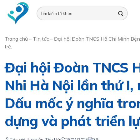
Skip
to
content
Trang chủ
–
Tin tức
–
Đại hội Đoàn TNCS Hồ Chí Minh Bệnh 
trẻ.
Đại hội Đoàn TNCS H
Nhi Hà Nội lần thứ I
Dấu mốc ý nghĩa tro
dựng và phát triển lự
Tác giả: Nguyễn Thu Hà
26/04/2025
39