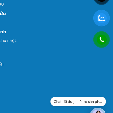
30
cứu
ệnh
 chủ nhật,
t)
Chat để được hỗ trợ sản phẩm