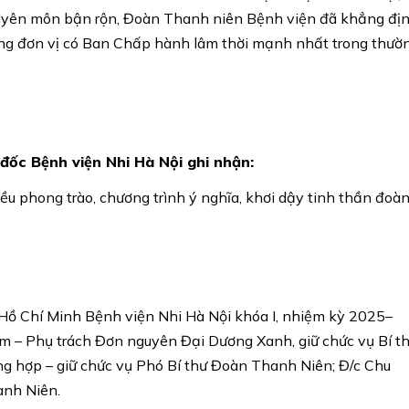
chuyên môn bận rộn, Đoàn Thanh niên Bệnh viện đã khẳng đị
những đơn vị có Ban Chấp hành lâm thời mạnh nhất trong thườ
đốc Bệnh viện Nhi Hà Nội ghi nhận:
ều phong trào, chương trình ý nghĩa, khơi dậy tinh thần đoà
 Chí Minh Bệnh viện Nhi Hà Nội khóa I, nhiệm kỳ 2025–
m – Phụ trách Đơn nguyên Đại Dương Xanh, giữ chức vụ Bí t
 hợp – giữ chức vụ Phó Bí thư Đoàn Thanh Niên; Đ/c Chu
anh Niên.