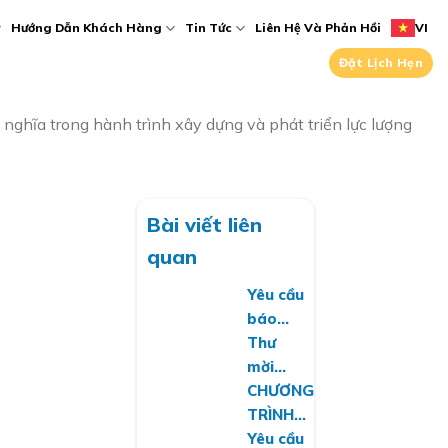
Hướng Dẫn Khách Hàng
Tin Tức
Liên Hệ Và Phản Hồi
VI
Đặt Lịch Hẹn
ghĩa trong hành trình xây dựng và phát triển lực lượng
Bài viết liên
quan
Yêu cầu
báo
giá về
Thư
việc
mời
cung
chào
CHƯƠNG
cấp
giá
TRÌNH
phần
dịch vụ
HIẾN
Yêu cầu