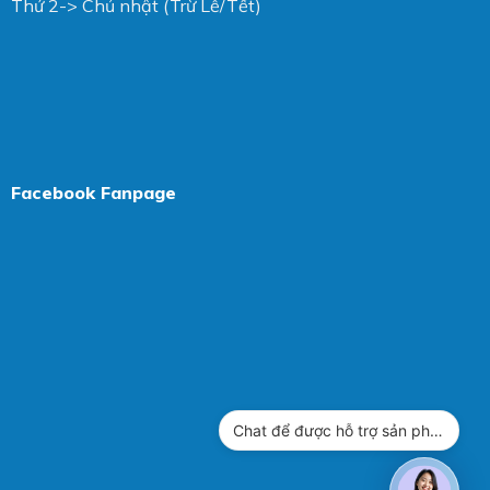
Thứ 2-> Chủ nhật (Trừ Lễ/Tết)
Facebook Fanpage
Chat để được hỗ trợ sản phẩm