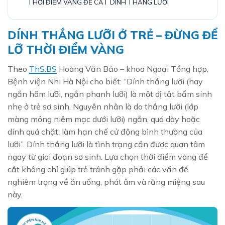
THỜI ĐIỂM VÀNG ĐỂ CẮT DÍNH THẮNG LƯỠI
DÍNH THẮNG LƯỠI Ở TRẺ – ĐỪNG ĐỂ
LỠ THỜI ĐIỂM VÀNG
Theo
ThS.BS
Hoàng Văn Bảo – khoa Ngoại Tổng hợp,
Bệnh viện Nhi Hà Nội cho biết: “Dính thắng lưỡi (hay
ngắn hãm lưỡi, ngắn phanh lưỡi) là một dị tật bẩm sinh
nhẹ ở trẻ sơ sinh. Nguyên nhân là do thắng lưỡi (lớp
màng mỏng niêm mạc dưới lưỡi) ngắn, quá dày hoặc
dính quá chặt, làm hạn chế cử động bình thường của
lưỡi”. Dính thắng lưỡi là tình trạng cần được quan tâm
ngay từ giai đoạn sơ sinh. Lựa chọn thời điểm vàng để
cắt không chỉ giúp trẻ tránh gặp phải các vấn đề
nghiêm trọng về ăn uống, phát âm và răng miệng sau
này.