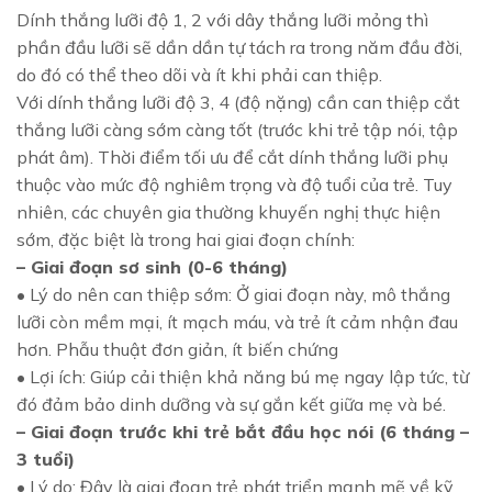
Dính thắng lưỡi độ 1, 2 với dây thắng lưỡi mỏng thì
phần đầu lưỡi sẽ dần dần tự tách ra trong năm đầu đời,
do đó có thể theo dõi và ít khi phải can thiệp.
Với dính thắng lưỡi độ 3, 4 (độ nặng) cần can thiệp cắt
thắng lưỡi càng sớm càng tốt (trước khi trẻ tập nói, tập
phát âm). Thời điểm tối ưu để cắt dính thắng lưỡi phụ
thuộc vào mức độ nghiêm trọng và độ tuổi của trẻ. Tuy
nhiên, các chuyên gia thường khuyến nghị thực hiện
sớm, đặc biệt là trong hai giai đoạn chính:
– Giai đoạn sơ sinh (0-6 tháng)
• Lý do nên can thiệp sớm: Ở giai đoạn này, mô thắng
lưỡi còn mềm mại, ít mạch máu, và trẻ ít cảm nhận đau
hơn. Phẫu thuật đơn giản, ít biến chứng
• Lợi ích: Giúp cải thiện khả năng bú mẹ ngay lập tức, từ
đó đảm bảo dinh dưỡng và sự gắn kết giữa mẹ và bé.
– Giai đoạn trước khi trẻ bắt đầu học nói (6 tháng –
3 tuổi)
• Lý do: Đây là giai đoạn trẻ phát triển mạnh mẽ về kỹ