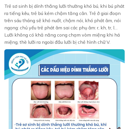
Trẻ sơ sinh bị dính thắng lưỡi thường khó bú, khi bú phát
ra tiếng kêu, trẻ bú kém chậm tăng cân. Trẻ ở giai đoạn
trên sáu tháng sẽ khó nuốt, chậm nói, khó phát âm, nói
ngọng: chủ yếu trẻ phát âm sai các phụ âm: r, kh, tr, l…
Lưỡi không có khả năng cong chạm vòm miệng khi há
miệng, thè lưỡi ra ngoài đầu lưỡi bị chẻ hình chữ V.