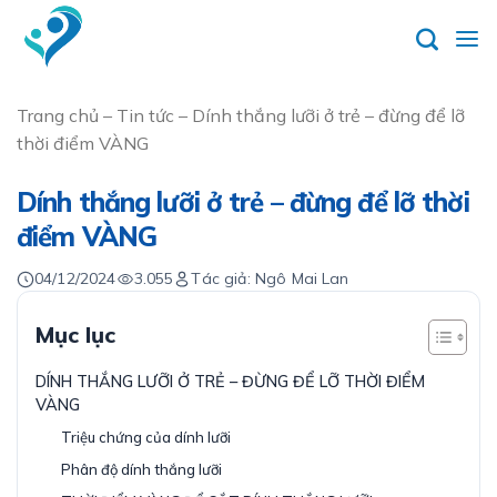
Skip
to
content
Trang chủ
–
Tin tức
–
Dính thắng lưỡi ở trẻ – đừng để lỡ
thời điểm VÀNG
Dính thắng lưỡi ở trẻ – đừng để lỡ thời
điểm VÀNG
04/12/2024
3.055
Tác giả: Ngô Mai Lan
Mục lục
DÍNH THẮNG LƯỠI Ở TRẺ – ĐỪNG ĐỂ LỠ THỜI ĐIỂM
VÀNG
Triệu chứng của dính lưỡi
Phân độ dính thắng lưỡi