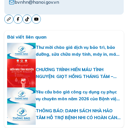
bvnhn@hanoi.gov.vn
Bài viết liên quan
Thư mời chào giá dịch vụ bảo trì, bảo
dưỡng, sửa chữa máy tính, máy in, máy
photo năm 2026
CHƯƠNG TRÌNH HIẾN MÁU TÌNH
NGUYỆN: GIỌT HỒNG THÁNG TÁM –
MỘT DÒNG MÁU VIỆT
Yêu cầu báo giá công cụ dụng cụ phục
vụ chuyên môn năm 2026 của Bệnh viện
Nhi Hà Nội
THÔNG BÁO: DANH SÁCH NHÀ HẢO
TÂM HỖ TRỢ BỆNH NHI CÓ HOÀN CẢNH
KHÓ KHĂN THÁNG 07.2026