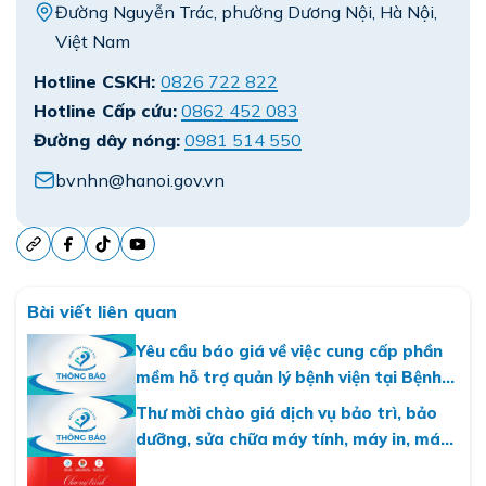
Đường Nguyễn Trác, phường Dương Nội, Hà Nội,
Việt Nam
Hotline CSKH:
0826 722 822
Hotline Cấp cứu:
0862 452 083
Đường dây nóng:
0981 514 550
bvnhn@hanoi.gov.vn
Bài viết liên quan
Yêu cầu báo giá về việc cung cấp phần
mềm hỗ trợ quản lý bệnh viện tại Bệnh
viện Nhi Hà Nội
Thư mời chào giá dịch vụ bảo trì, bảo
dưỡng, sửa chữa máy tính, máy in, máy
photo năm 2026