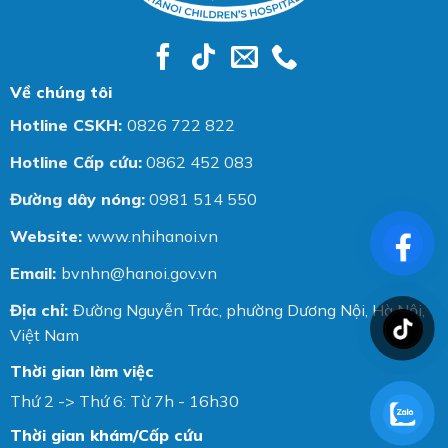
Về chúng tôi
Hotline CSKH:
0826 722 822
Hotline Cấp cứu:
0862 452 083
Đường dây nóng:
0981 514 550
Website:
www.nhihanoi.vn
Email:
bvnhn@hanoi.gov.vn
Địa chỉ:
Đường Nguyễn Trác, phường Dương Nội, Hà Nội,
Việt Nam
Thời gian làm việc
Thứ 2 -> Thứ 6: Từ 7h - 16h30
Thời gian khám/Cấp cứu