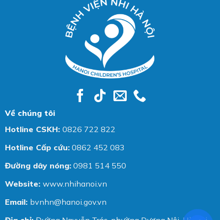
Về chúng tôi
Hotline CSKH:
0826 722 822
Hotline Cấp cứu:
0862 452 083
Đường dây nóng:
0981 514 550
Website:
www.nhihanoi.vn
Email:
bvnhn@hanoi.gov.vn
Địa chỉ:
Đường Nguyễn Trác, phường Dương Nội, Hà Nội,