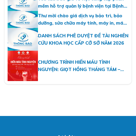
mềm hỗ trợ quản lý bệnh viện tại Bệnh
viện Nhi Hà Nội
Thư mời chào giá dịch vụ bảo trì, bảo
dưỡng, sửa chữa máy tính, máy in, máy
photo năm 2026
DANH SÁCH PHÊ DUYỆT ĐỀ TÀI NGHIÊN
CỨU KHOA HỌC CẤP CỞ SỞ NĂM 2026
CHƯƠNG TRÌNH HIẾN MÁU TÌNH
NGUYỆN: GIỌT HỒNG THÁNG TÁM –
MỘT DÒNG MÁU VIỆT