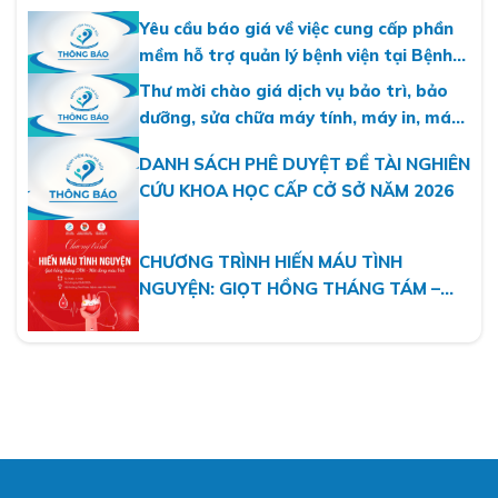
Yêu cầu báo giá về việc cung cấp phần
mềm hỗ trợ quản lý bệnh viện tại Bệnh
viện Nhi Hà Nội
Thư mời chào giá dịch vụ bảo trì, bảo
dưỡng, sửa chữa máy tính, máy in, máy
photo năm 2026
DANH SÁCH PHÊ DUYỆT ĐỀ TÀI NGHIÊN
CỨU KHOA HỌC CẤP CỞ SỞ NĂM 2026
CHƯƠNG TRÌNH HIẾN MÁU TÌNH
NGUYỆN: GIỌT HỒNG THÁNG TÁM –
MỘT DÒNG MÁU VIỆT