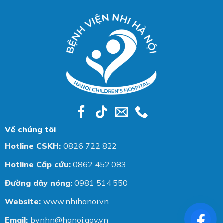
Về chúng tôi
Hotline CSKH:
0826 722 822
Hotline Cấp cứu:
0862 452 083
Đường dây nóng:
0981 514 550
Website:
www.nhihanoi.vn
Email:
bvnhn@hanoi.gov.vn