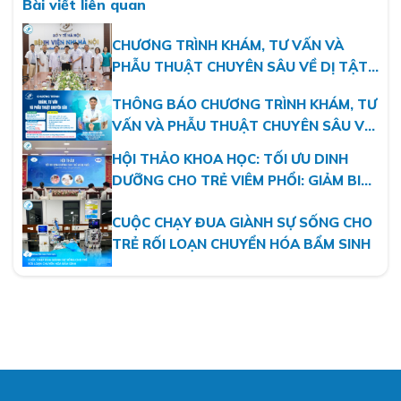
Bài viết liên quan
CHƯƠNG TRÌNH KHÁM, TƯ VẤN VÀ
PHẪU THUẬT CHUYÊN SÂU VỀ DỊ TẬT
BẨM SINH CHI THỂ VÀ VI PHẪU TẠO
THÔNG BÁO CHƯƠNG TRÌNH KHÁM, TƯ
HÌNH TẠI BỆNH VIỆN NHI HÀ NỘI
VẤN VÀ PHẪU THUẬT CHUYÊN SÂU VỀ
DỊ TẬT BẨM SINH CHI THỂ VÀ VI PHẪU
HỘI THẢO KHOA HỌC: TỐI ƯU DINH
TẠO HÌNH
DƯỠNG CHO TRẺ VIÊM PHỔI: GIẢM BIẾN
CHỨNG, RÚT NGẮN HỒI PHỤC
CUỘC CHẠY ĐUA GIÀNH SỰ SỐNG CHO
TRẺ RỐI LOẠN CHUYỂN HÓA BẨM SINH