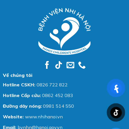
Về chúng tôi
Hotline CSKH:
0826 722 822
Hotline Cấp cứu:
0862 452 083
Đường dây nóng:
0981 514 550
Website:
www.nhihanoi.vn
Email:
bvnhn@hanoi.gov.vn