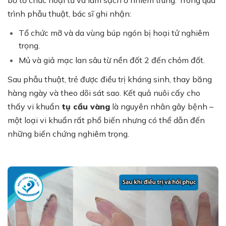
bỏ tổ chức hoại tử và làm sạch ổ nhiễm trùng. Trong quá
trình phẫu thuật, bác sĩ ghi nhận:
Tổ chức mỡ và da vùng búp ngón bị hoại tử nghiêm
trọng.
Mủ và giả mạc lan sâu từ nền đốt 2 đến chỏm đốt.
Sau phẫu thuật, trẻ được điều trị kháng sinh, thay băng
hàng ngày và theo dõi sát sao. Kết quả nuôi cấy cho
thấy vi khuẩn
tụ cầu vàng
là nguyên nhân gây bệnh –
một loại vi khuẩn rất phổ biến nhưng có thể dẫn đến
những biến chứng nghiêm trọng.