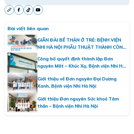
Bài viết liên quan
GIÃN ĐÀI BỂ THẬN Ở TRẺ: BỆNH VIỆN
NHI HÀ NỘI PHẪU THUẬT THÀNH CÔNG
CHO BÉ 8 THÁNG TUỔI BẰNG PHẪU
Công bố quyết định thành lập Đơn
THUẬT NỘI SOI MỘT LỖ QUA RỐN
nguyên Mắt – Khúc Xạ, Bệnh viện Nhi Hà
Nội
Giới thiệu về Đơn nguyên Đại Dương
Xanh, Bệnh viện Nhi Hà Nội
Giới thiệu Đơn nguyên Sức khoẻ Tâm
thần – Bệnh viện Nhi Hà Nội