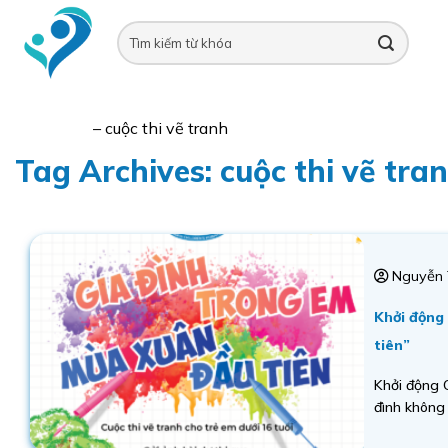
Skip
to
content
Trang chủ
–
cuộc thi vẽ tranh
Tag Archives:
cuộc thi vẽ tra
Nguyễn 
Khởi động
tiên”
Khởi động C
đình không
các em nhỏ