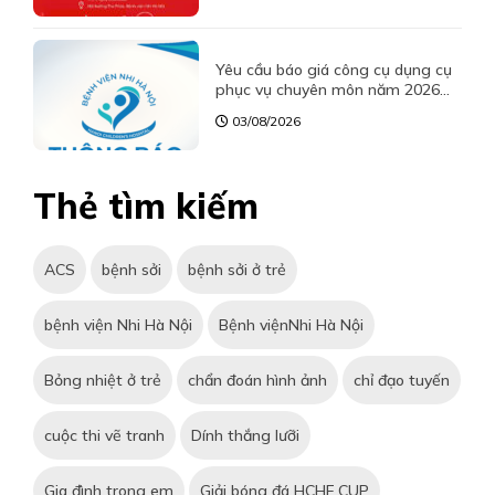
Yêu cầu báo giá công cụ dụng cụ
phục vụ chuyên môn năm 2026
của Bệnh viện Nhi Hà Nội
03/08/2026
Thẻ tìm kiếm
ACS
bệnh sởi
bệnh sởi ở trẻ
bệnh viện Nhi Hà Nội
Bệnh việnNhi Hà Nội
Bỏng nhiệt ở trẻ
chẩn đoán hình ảnh
chỉ đạo tuyến
cuộc thi vẽ tranh
Dính thắng lưỡi
Gia đình trong em
Giải bóng đá HCHF CUP