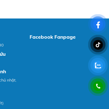
Facebook Fanpage
30
cứu
ệnh
 chủ nhật,
t)