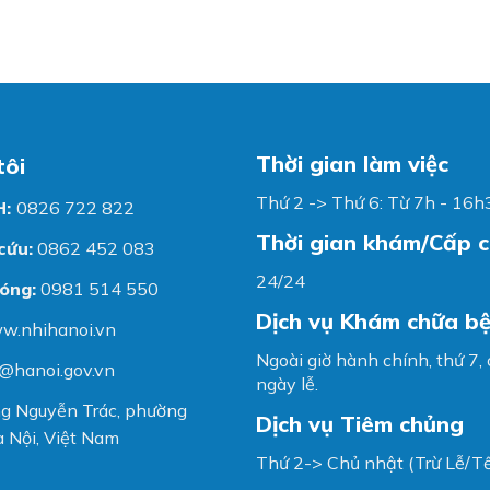
Thời gian làm việc
tôi
Thứ 2 -> Thứ 6: Từ 7h - 16h
H:
0826 722 822
Thời gian khám/Cấp 
cứu:
0862 452 083
24/24
óng:
0981 514 550
Dịch vụ Khám chữa b
w.nhihanoi.vn
Ngoài giờ hành chính, thứ 7,
@hanoi.gov.vn
ngày lễ.
g Nguyễn Trác, phường
Dịch vụ Tiêm chủng
 Nội, Việt Nam
Thứ 2-> Chủ nhật (Trừ Lễ/Tế