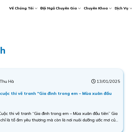
Về Chúng Tôi
Đội Ngũ Chuyên Gia
Chuyên Khoa
Dịch Vụ
nh
Thu Hà
13/01/2025
 cuộc thi vẽ tranh “Gia đình trong em – Mùa xuân đầu
uộc thi vẽ tranh “Gia đình trong em – Mùa xuân đầu tiên” Gia
 chỉ là tổ ấm yêu thương mà còn là nơi nuôi dưỡng ước mơ của
, Nhân dịp mùa xuân đang cận kề, Bệnh viện...