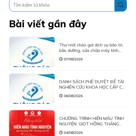
Bài viết gần đây
Thư mời chào giá dịch vụ bảo trì,
bảo dưỡng, sửa chữa máy tính,
máy in, máy photo năm 2026
07/08/2026
DANH SÁCH PHÊ DUYỆT ĐỀ TÀI
NGHIÊN CỨU KHOA HỌC CẤP CỞ
SỞ NĂM 2026
06/08/2026
CHƯƠNG TRÌNH HIẾN MÁU TÌNH
NGUYỆN: GIỌT HỒNG THÁNG
TÁM – MỘT DÒNG MÁU VIỆT
04/08/2026