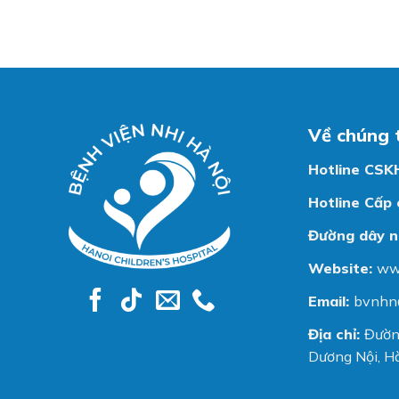
Về chúng 
Hotline CSK
Hotline Cấp 
Đường dây n
Website:
ww
Email:
bvnhn
Địa chỉ:
Đườn
Dương Nội, Hà