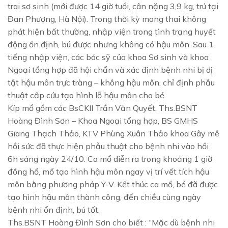
trai sơ sinh (mới được 14 giờ tuổi, cân nặng 3,9 kg, trú tại
Đan Phượng, Hà Nội). Trong thời kỳ mang thai không
phát hiện bất thường, nhập viện trong tình trạng huyết
động ổn định, bú được nhưng không có hậu môn. Sau 1
tiếng nhập viện, các bác sỹ của khoa Sơ sinh và khoa
Ngoại tổng hợp đã hội chẩn và xác định bệnh nhi bị dị
tật hậu môn trực tràng – không hậu môn, chỉ định phẫu
thuật cấp cứu tạo hình lỗ hậu môn cho bé.
Kíp mổ gồm các BsCKII Trần Văn Quyết, Ths.BSNT
Hoàng Đình Sơn – Khoa Ngoại tổng hợp, BS GMHS
Giang Thạch Thảo, KTV Phùng Xuân Thảo khoa Gây mê
hồi sức đã thực hiện phẫu thuật cho bệnh nhi vào hồi
6h sáng ngày 24/10. Ca mổ diễn ra trong khoảng 1 giờ
đồng hồ, mổ tạo hình hậu môn ngay vị trí vết tích hậu
môn bằng phương pháp Y-V. Kết thúc ca mổ, bé đã được
tạo hình hậu môn thành công, đến chiều cùng ngày
bệnh nhi ổn định, bú tốt.
Ths.BSNT Hoàng Đình Sơn cho biết : “Mặc dù bệnh nhi