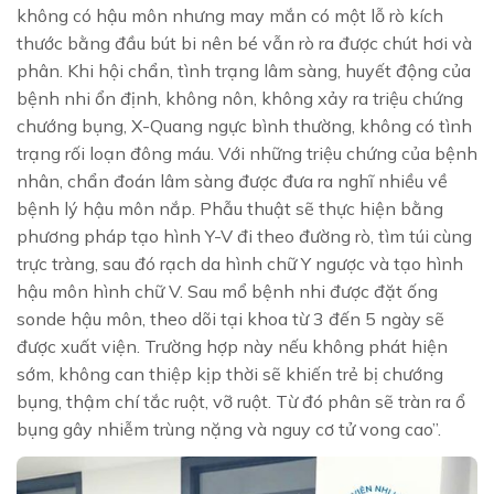
không có hậu môn nhưng may mắn có một lỗ rò kích
thước bằng đầu bút bi nên bé vẫn rò ra được chút hơi và
phân. Khi hội chẩn, tình trạng lâm sàng, huyết động của
bệnh nhi ổn định, không nôn, không xảy ra triệu chứng
chướng bụng, X-Quang ngực bình thường, không có tình
trạng rối loạn đông máu. Với những triệu chứng của bệnh
nhân, chẩn đoán lâm sàng được đưa ra nghĩ nhiều về
bệnh lý hậu môn nắp. Phẫu thuật sẽ thực hiện bằng
phương pháp tạo hình Y-V đi theo đường rò, tìm túi cùng
trực tràng, sau đó rạch da hình chữ Y ngược và tạo hình
hậu môn hình chữ V. Sau mổ bệnh nhi được đặt ống
sonde hậu môn, theo dõi tại khoa từ 3 đến 5 ngày sẽ
được xuất viện. Trường hợp này nếu không phát hiện
sớm, không can thiệp kịp thời sẽ khiến trẻ bị chướng
bụng, thậm chí tắc ruột, vỡ ruột. Từ đó phân sẽ tràn ra ổ
bụng gây nhiễm trùng nặng và nguy cơ tử vong cao”.