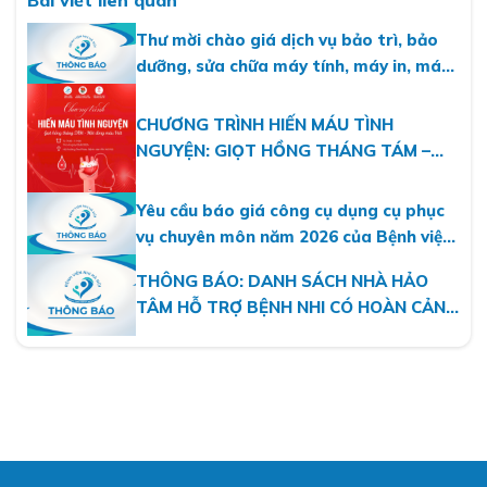
Bài viết liên quan
Thư mời chào giá dịch vụ bảo trì, bảo
dưỡng, sửa chữa máy tính, máy in, máy
photo năm 2026
CHƯƠNG TRÌNH HIẾN MÁU TÌNH
NGUYỆN: GIỌT HỒNG THÁNG TÁM –
MỘT DÒNG MÁU VIỆT
Yêu cầu báo giá công cụ dụng cụ phục
vụ chuyên môn năm 2026 của Bệnh viện
Nhi Hà Nội
THÔNG BÁO: DANH SÁCH NHÀ HẢO
TÂM HỖ TRỢ BỆNH NHI CÓ HOÀN CẢNH
KHÓ KHĂN THÁNG 07.2026