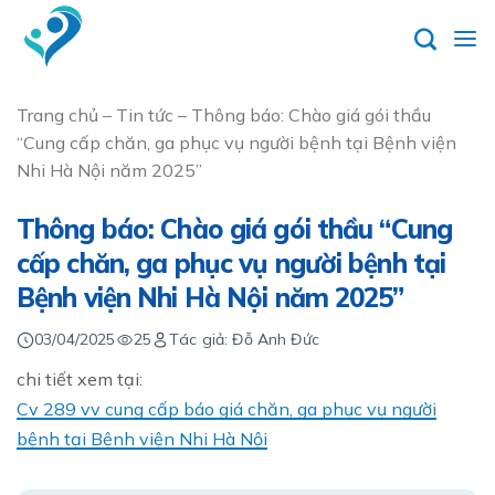
Skip
to
content
Trang chủ
–
Tin tức
–
Thông báo: Chào giá gói thầu
“Cung cấp chăn, ga phục vụ người bệnh tại Bệnh viện
Nhi Hà Nội năm 2025”
Thông báo: Chào giá gói thầu “Cung
cấp chăn, ga phục vụ người bệnh tại
Bệnh viện Nhi Hà Nội năm 2025”
03/04/2025
25
Tác giả: Đỗ Anh Đức
chi tiết xem tại:
Cv 289 vv cung cấp báo giá chăn, ga phục vụ người
bệnh tại Bệnh viện Nhi Hà Nội