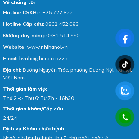
Về chúng tôi
Hotline CSKH:
0826 722 822
Hotline Cấp cứu:
0862 452 083
Đường dây nóng:
0981 514 550
Website:
www.nhihanoi.vn
Email:
bvnhn@hanoi.gov.vn
Địa chỉ:
Đường Nguyễn Trác, phường Dương Nội, Hà Nội,
Việt Nam
Thời gian làm việc
Thứ 2 -> Thứ 6: Từ 7h - 16h30
Thời gian khám/Cấp cứu
24/24
Dịch vụ Khám chữa bệnh
Ngoài giờ hành chính, thứ 7, chủ nhật, ngày lễ.