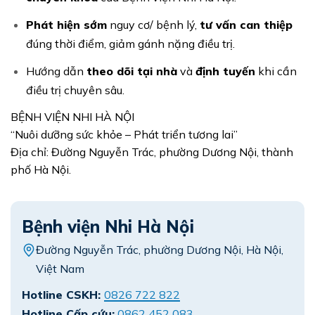
Phát hiện sớm
nguy cơ/ bệnh lý,
tư vấn can thiệp
đúng thời điểm, giảm gánh nặng điều trị.
Hướng dẫn
theo dõi tại nhà
và
định tuyến
khi cần
điều trị chuyên sâu.
BỆNH VIỆN NHI HÀ NỘI
“Nuôi dưỡng sức khỏe – Phát triển tương lai”
Địa chỉ: Đường Nguyễn Trác, phường Dương Nội, thành
phố Hà Nội.
Bệnh viện Nhi Hà Nội
Đường Nguyễn Trác, phường Dương Nội, Hà Nội,
Việt Nam
Hotline CSKH:
0826 722 822
Hotline Cấp cứu:
0862 452 083