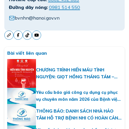
Đường dây nóng:
0981 514 550
bvnhn@hanoi.gov.vn
Bài viết liên quan
CHƯƠNG TRÌNH HIẾN MÁU TÌNH
NGUYỆN: GIỌT HỒNG THÁNG TÁM –
MỘT DÒNG MÁU VIỆT
Yêu cầu báo giá công cụ dụng cụ phục
vụ chuyên môn năm 2026 của Bệnh viện
Nhi Hà Nội
THÔNG BÁO: DANH SÁCH NHÀ HẢO
TÂM HỖ TRỢ BỆNH NHI CÓ HOÀN CẢNH
KHÓ KHĂN THÁNG 07.2026