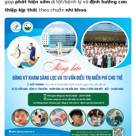
giúp
phát hiện sớm
dị tật/bệnh lý và
định hướng can
thiệp kịp thời
, theo chuẩn
nhi khoa
.