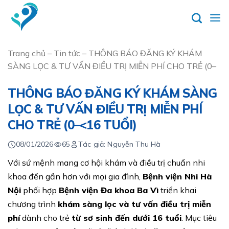
Skip
to
content
Trang chủ
–
Tin tức
–
THÔNG BÁO ĐĂNG KÝ KHÁM
SÀNG LỌC & TƯ VẤN ĐIỀU TRỊ MIỄN PHÍ CHO TRẺ (0–
THÔNG BÁO ĐĂNG KÝ KHÁM SÀNG
LỌC & TƯ VẤN ĐIỀU TRỊ MIỄN PHÍ
CHO TRẺ (0–<16 TUỔI)
08/01/2026
65
Tác giả: Nguyễn Thu Hà
Với sứ mệnh mang cơ hội khám và điều trị chuẩn nhi
khoa đến gần hơn với mọi gia đình,
Bệnh viện Nhi Hà
Nội
phối hợp
Bệnh viện Đa khoa Ba Vì
triển khai
chương trình
khám sàng lọc và tư vấn điều trị miễn
phí
dành cho trẻ
từ sơ sinh đến dưới 16 tuổi
. Mục tiêu