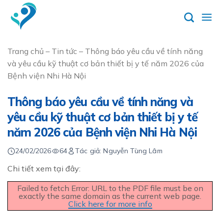
Skip
to
content
Trang chủ
–
Tin tức
–
Thông báo yêu cầu về tính năng
và yêu cầu kỹ thuật cơ bản thiết bị y tế năm 2026 của
Bệnh viện Nhi Hà Nội
Thông báo yêu cầu về tính năng và
yêu cầu kỹ thuật cơ bản thiết bị y tế
năm 2026 của Bệnh viện Nhi Hà Nội
24/02/2026
64
Tác giả: Nguyễn Tùng Lâm
Chi tiết xem tại đây:
Failed to fetch Error: URL to the PDF file must be on
exactly the same domain as the current web page.
Click here for more info