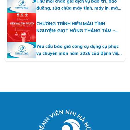
Thư mời chào giá dịch vụ bảo trì, bảo
dưỡng, sửa chữa máy tính, máy in, máy
photo năm 2026
CHƯƠNG TRÌNH HIẾN MÁU TÌNH
NGUYỆN: GIỌT HỒNG THÁNG TÁM –
MỘT DÒNG MÁU VIỆT
Yêu cầu báo giá công cụ dụng cụ phục
vụ chuyên môn năm 2026 của Bệnh viện
Nhi Hà Nội