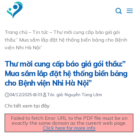
Skip
to
content
Trang chủ
–
Tin tức
–
Thư mời cung cấp báo giá gói
thầu:” Mua sắm lắp đặt hệ thống biển bảng cho Bệnh
viện Nhi Hà Nội”
Thư mời cung cấp báo giá gói thầu:”
Mua sắm lắp đặt hệ thống biển bảng
cho Bệnh viện Nhi Hà Nội”
04/12/2025
33
Tác giả: Nguyễn Tùng Lâm
Chi tiết xem tại đây:
Failed to fetch Error: URL to the PDF file must be on
exactly the same domain as the current web page.
Click here for more info