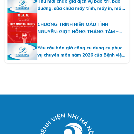
Thư mời chào giá dịch vụ bảo trì, bảo
dưỡng, sửa chữa máy tính, máy in, máy
photo năm 2026
CHƯƠNG TRÌNH HIẾN MÁU TÌNH
NGUYỆN: GIỌT HỒNG THÁNG TÁM –
MỘT DÒNG MÁU VIỆT
Yêu cầu báo giá công cụ dụng cụ phục
vụ chuyên môn năm 2026 của Bệnh viện
Nhi Hà Nội