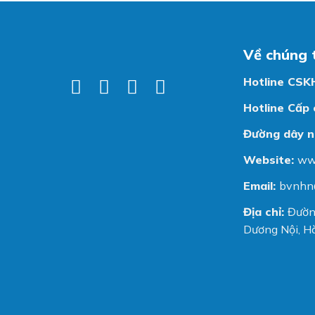
Về chúng 
Hotline CSK
Hotline Cấp 
Đường dây n
Website:
ww
Email:
bvnhn
Địa chỉ:
Đườn
Dương Nội, Hà