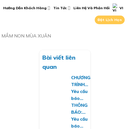
Hướng Dẫn Khách Hàng
Tin Tức
Liên Hệ Và Phản Hồi
VI
Đặt Lịch Hẹn
NG MẦM NON MÙA XUÂN
Bài viết liên
quan
CHƯƠNG
TRÌNH
HIẾN
Yêu cầu
MÁU
báo
TÌNH
giá
THÔNG
NGUYỆN:
công
BÁO:
GIỌT
cụ
DANH
Yêu cầu
HỒNG
dụng
SÁCH
báo