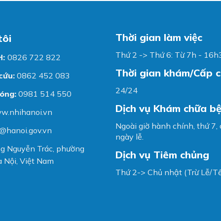
Thời gian làm việc
tôi
Thứ 2 -> Thứ 6: Từ 7h - 16h
H:
0826 722 822
Thời gian khám/Cấp 
cứu:
0862 452 083
24/24
óng:
0981 514 550
Dịch vụ Khám chữa b
w.nhihanoi.vn
Ngoài giờ hành chính, thứ 7,
@hanoi.gov.vn
ngày lễ.
g Nguyễn Trác, phường
Dịch vụ Tiêm chủng
 Nội, Việt Nam
Thứ 2-> Chủ nhật (Trừ Lễ/Tế