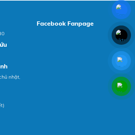
Facebook Fanpage
30
cứu
ệnh
 chủ nhật,
t)