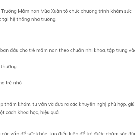
g Trường Mầm non Mùa Xuân tổ chức chương trình khám sức
tại hệ thống nhà trường.
 ban đầu cho trẻ mầm non theo chuẩn nhi khoa, tập trung và
t thường
ho trẻ nhỏ
iếp thăm khám, tư vấn và đưa ra các khuyến nghị phù hợp, gi
ột cách khoa học, hiệu quả.
i các vấn đề sức khỏe, tạo điều kiện để trẻ được chăm sóc đú