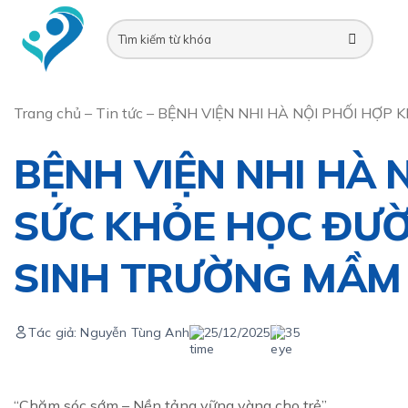
Skip
to
content
Trang chủ
–
Tin tức
–
BỆNH VIỆN NHI HÀ NỘI PHỐI HỢ
BỆNH VIỆN NHI HÀ 
SỨC KHỎE HỌC ĐƯỜ
SINH TRƯỜNG MẦM
Tác giả: Nguyễn Tùng Anh
25/12/2025
35
“Chăm sóc sớm – Nền tảng vững vàng cho trẻ”