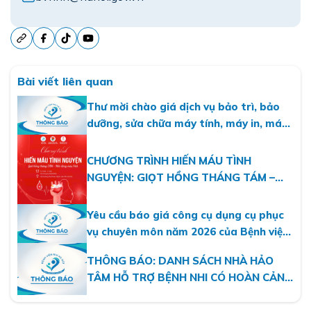
Bài viết liên quan
Thư mời chào giá dịch vụ bảo trì, bảo
dưỡng, sửa chữa máy tính, máy in, máy
photo năm 2026
CHƯƠNG TRÌNH HIẾN MÁU TÌNH
NGUYỆN: GIỌT HỒNG THÁNG TÁM –
MỘT DÒNG MÁU VIỆT
Yêu cầu báo giá công cụ dụng cụ phục
vụ chuyên môn năm 2026 của Bệnh viện
Nhi Hà Nội
THÔNG BÁO: DANH SÁCH NHÀ HẢO
TÂM HỖ TRỢ BỆNH NHI CÓ HOÀN CẢNH
KHÓ KHĂN THÁNG 07.2026