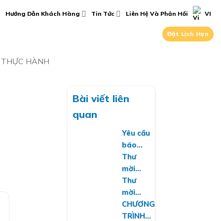
Hướng Dẫn Khách Hàng
Tin Tức
Liên Hệ Và Phản Hồi
VI
Đặt Lịch Hẹn
O THỰC HÀNH
Bài viết liên
quan
Yêu cầu
báo
giá về
Thư
việc
mời
cung
chào
Thư
cấp
giá gia
mời
phần
hạn và
chào
CHƯƠNG
mềm
mua
giá
TRÌNH