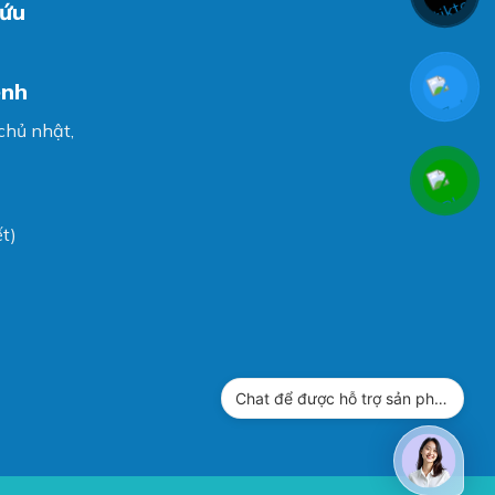
cứu
ệnh
 chủ nhật,
t)
Chat để được hỗ trợ sản phẩm