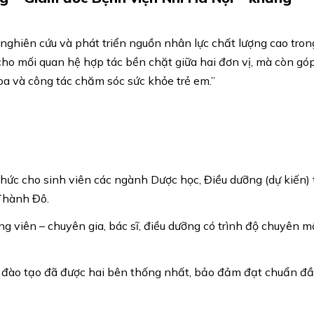
 nghiên cứu và phát triển nguồn nhân lực chất lượng cao tron
 cho mối quan hệ hợp tác bền chặt giữa hai đơn vị, mà còn gó
oa và công tác chăm sóc sức khỏe trẻ em.”
hức cho sinh viên các ngành Dược học, Điều dưỡng (dự kiến) 
 Thành Đô.
g viên – chuyên gia, bác sĩ, điều dưỡng có trình độ chuyên 
h đào tạo đã được hai bên thống nhất, bảo đảm đạt chuẩn đ