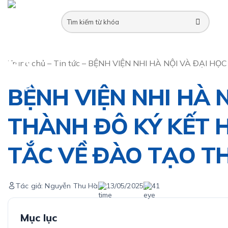
Skip
to
content
Trang chủ
–
Tin tức
–
BỆNH VIỆN NHI HÀ NỘI VÀ ĐẠI H
BỆNH VIỆN NHI HÀ 
THÀNH ĐÔ KÝ KẾT 
TẮC VỀ ĐÀO TẠO T
Tác giả: Nguyễn Thu Hà
13/05/2025
41
Mục lục