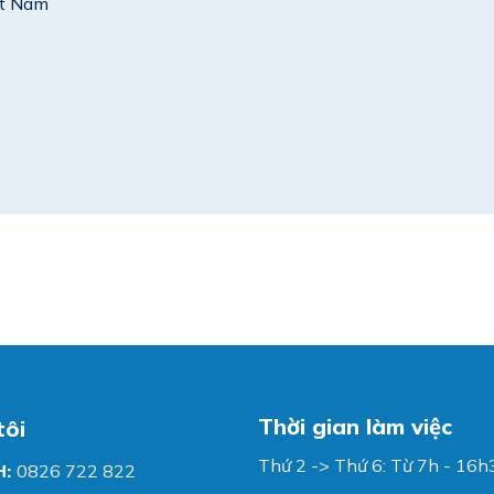
ệt Nam
Thời gian làm việc
tôi
Thứ 2 -> Thứ 6: Từ 7h - 16h
H:
0826 722 822