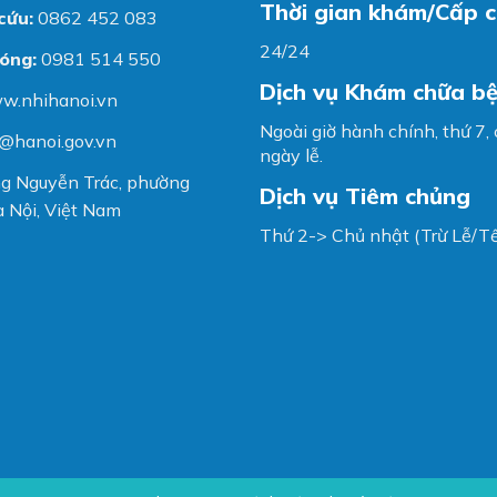
Thời gian khám/Cấp 
cứu:
0862 452 083
24/24
óng:
0981 514 550
Dịch vụ Khám chữa b
w.nhihanoi.vn
Ngoài giờ hành chính, thứ 7,
@hanoi.gov.vn
ngày lễ.
g Nguyễn Trác, phường
Dịch vụ Tiêm chủng
 Nội, Việt Nam
Thứ 2-> Chủ nhật (Trừ Lễ/Tế