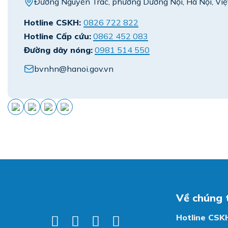
Đường Nguyễn Trác, phường Dương Nội, Hà Nội, Vi
Hotline CSKH:
0826 722 822
Hotline Cấp cứu:
0862 452 083
Đường dây nóng:
0981 514 550
bvnhn@hanoi.gov.vn
Về chúng 
Hotline CSK