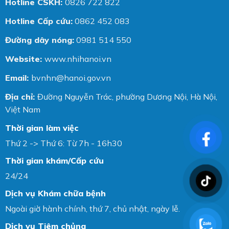
Hotline CSKH:
0826 722 822
Hotline Cấp cứu:
0862 452 083
Đường dây nóng:
0981 514 550
Website:
www.nhihanoi.vn
Email:
bvnhn@hanoi.gov.vn
Địa chỉ:
Đường Nguyễn Trác, phường Dương Nội, Hà Nội,
Việt Nam
Thời gian làm việc
Thứ 2 -> Thứ 6: Từ 7h - 16h30
Thời gian khám/Cấp cứu
24/24
Dịch vụ Khám chữa bệnh
Ngoài giờ hành chính, thứ 7, chủ nhật, ngày lễ.
Dịch vụ Tiêm chủng