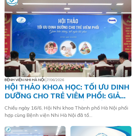
BỆNH VIỆN NHI HÀ NỘI
17/06/2026
HỘI THẢO KHOA HỌC: TỐI ƯU DINH
DƯỠNG CHO TRẺ VIÊM PHỔI: GIẢM
BIẾN CHỨNG, RÚT NGẮN HỒI PHỤC
Chiều ngày 16/6, Hội Nhi khoa Thành phố Hà Nội phối
hợp cùng Bệnh viện Nhi Hà Nội đã tổ…