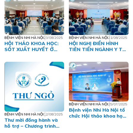
sóc đường truyền ngoại
vi
BỆNH VIỆN NHI HÀ NỘI
23/08/2025
BỆNH VIỆN NHI HÀ NỘI
21/08/2025
HỘI THẢO KHOA HỌC:
HỘI NGHỊ ĐIỂN HÌNH
SỐT XUẤT HUYẾT Ở
TIÊN TIẾN NGÀNH Y TẾ
TRẺ EM
HÀ NỘI GIAI ĐOẠN
2025–2030 TẠI BỆNH
VIỆN NHI HÀ NỘI
BỆNH VIỆN NHI HÀ NỘI
25/07/2025
Bệnh viện Nhi Hà Nội tổ
BỆNH VIỆN NHI HÀ NỘI
12/08/2025
chức Hội thảo khoa học
Thư mời đồng hành và
định kỳ với chủ đề: Bệnh
hỗ trợ – Chương trình
Tai Mũi Họng ở trẻ em
Hội nghị Nhi Khoa Hà Nội