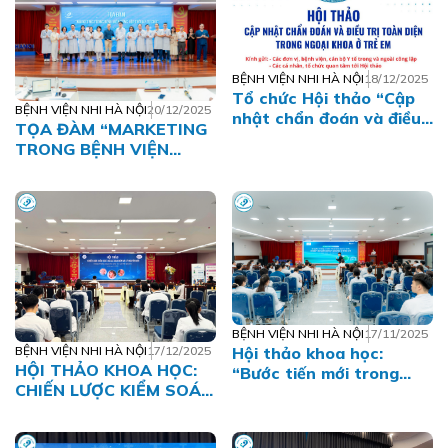
27/02/2026)
CHỨC, VIÊN CHỨC,
NGƯỜI LAO ĐỘNG BỆNH
VIỆN NHI HÀ NỘI NĂM
2026
BỆNH VIỆN NHI HÀ NỘI
18/12/2025
Tổ chức Hội thảo “Cập
BỆNH VIỆN NHI HÀ NỘI
20/12/2025
nhật chẩn đoán và điều
TỌA ĐÀM “MARKETING
trị toàn diện trong ngoại
TRONG BỆNH VIỆN
khoa ở trẻ em”
CÔNG LẬP THỜI KỲ TỰ
CHỦ” – BỆNH VIỆN NHI
HÀ NỘI CHỦ ĐỘNG NẮM
BẮT XU THẾ
BỆNH VIỆN NHI HÀ NỘI
17/11/2025
BỆNH VIỆN NHI HÀ NỘI
17/12/2025
Hội thảo khoa học:
HỘI THẢO KHOA HỌC:
“Bước tiến mới trong
CHIẾN LƯỢC KIỂM SOÁT
điều trị nhiễm khuẩn
HO GÀ TOÀN DIỆN VÀ
Gram dương ở trẻ em”
KỶ NGUYÊN MỚI TRONG
tại Bệnh viện Nhi Hà Nội