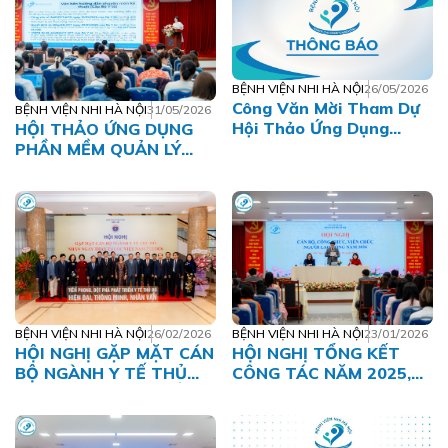
BỆNH VIỆN NHI HÀ NỘI
26/05/2026
Công Văn Mời Tham Dự
BỆNH VIỆN NHI HÀ NỘI
31/05/2026
Hội Thảo Ứng Dụng
HỘI THẢO ỨNG DỤNG
Phần Mềm Khám Sức
PHẦN MỀM QUẢN LÝ
Khỏe Trẻ Em Tại Hà Nội
THÔNG TIN KHÁM SỨC
KHỎE TRẺ EM TẠI
THÀNH PHỐ HÀ NỘI
BỆNH VIỆN NHI HÀ NỘI
26/02/2026
BỆNH VIỆN NHI HÀ NỘI
23/01/2026
HỘI NGHỊ GẶP MẶT CÁN
HỘI NGHỊ TỔNG KẾT
BỘ NGÀNH Y TẾ THỦ
CÔNG TÁC NĂM 2025,
ĐÔ NHÂN NGÀY THẦY
PHƯƠNG HƯỚNG NHIỆM
THUỐC VIỆT NAM
VỤ NĂM 2026 VÀ HỘI
(27/02/1955 –
NGHỊ CÁN BỘ, CÔNG