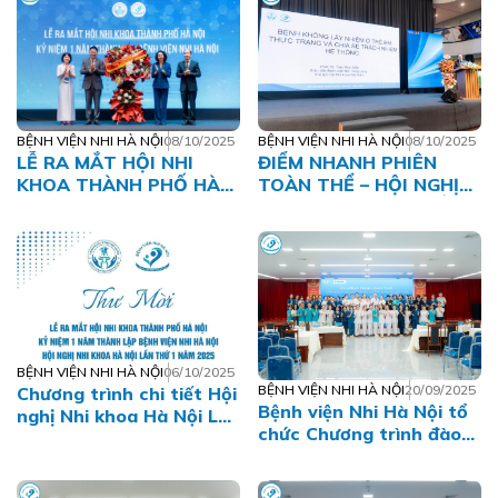
PHÒNG NGỪA RSV CHO
TẤT CẢ TRẺ NHŨ NHI
BỆNH VIỆN NHI HÀ NỘI
08/10/2025
BỆNH VIỆN NHI HÀ NỘI
08/10/2025
LỄ RA MẮT HỘI NHI
ĐIỂM NHANH PHIÊN
KHOA THÀNH PHỐ HÀ
TOÀN THỂ – HỘI NGHỊ
NỘI – KỶ NIỆM 01 NĂM
NHI KHOA HÀ NỘI LẦN
THÀNH LẬP BỆNH VIỆN
THỨ I NĂM 2025
NHI HÀ NỘI – HỘI NGHỊ
NHI KHOA HÀ NỘI LẦN
THỨ I NĂM 2025
BỆNH VIỆN NHI HÀ NỘI
06/10/2025
BỆNH VIỆN NHI HÀ NỘI
20/09/2025
Chương trình chi tiết Hội
Bệnh viện Nhi Hà Nội tổ
nghị Nhi khoa Hà Nội Lần
chức Chương trình đào
thứ I năm 2025
tạo các tiêu chuẩn thực
hành trong đặt và chăm