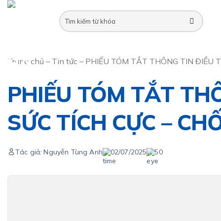
Skip
to
content
Trang chủ
–
Tin tức
–
PHIẾU TÓM TẮT THÔNG TIN ĐIỀU T
PHIẾU TÓM TẮT THÔN
SỨC TÍCH CỰC – CH
Tác giả: Nguyễn Tùng Anh
02/07/2025
50