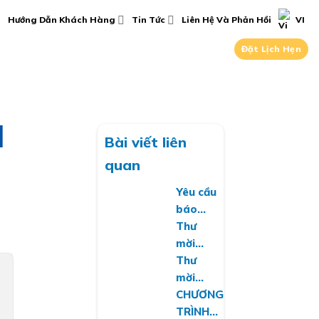
Hướng Dẫn Khách Hàng
Tin Tức
Liên Hệ Và Phản Hồi
VI
Đặt Lịch Hẹn
I
Bài viết liên
quan
Yêu cầu
báo
giá về
Thư
việc
mời
cung
chào
Thư
cấp
giá gia
mời
phần
hạn và
chào
CHƯƠNG
mềm
mua
giá
TRÌNH