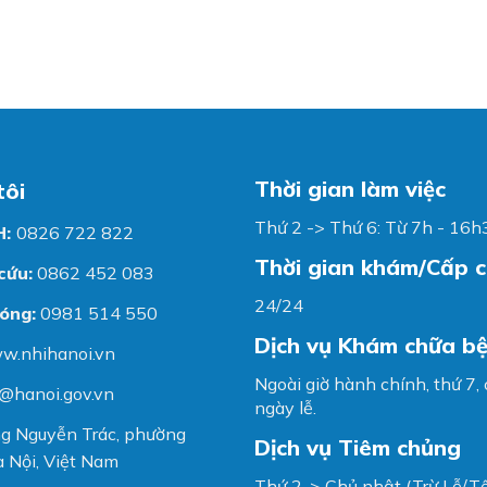
Thời gian làm việc
tôi
Thứ 2 -> Thứ 6: Từ 7h - 16h
H:
0826 722 822
Thời gian khám/Cấp 
cứu:
0862 452 083
24/24
óng:
0981 514 550
Dịch vụ Khám chữa b
w.nhihanoi.vn
Ngoài giờ hành chính, thứ 7,
@hanoi.gov.vn
ngày lễ.
g Nguyễn Trác, phường
Dịch vụ Tiêm chủng
 Nội, Việt Nam
Thứ 2-> Chủ nhật (Trừ Lễ/Tế