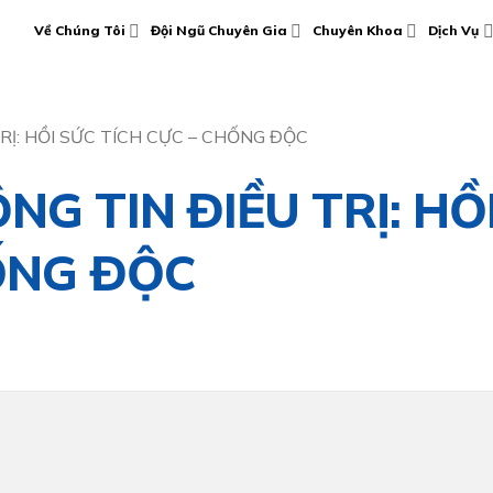
Về Chúng Tôi
Đội Ngũ Chuyên Gia
Chuyên Khoa
Dịch Vụ
RỊ: HỒI SỨC TÍCH CỰC – CHỐNG ĐỘC
G TIN ĐIỀU TRỊ: HỒ
ỐNG ĐỘC