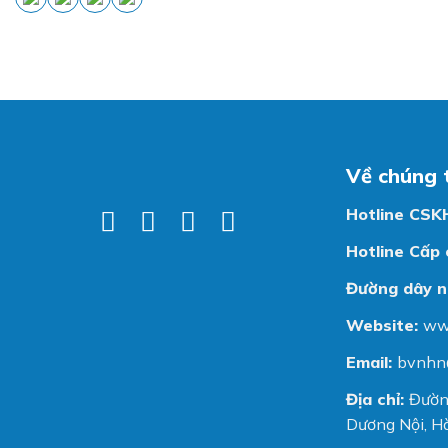
Về chúng 
Hotline CSK
Hotline Cấp 
Đường dây n
Website:
ww
Email:
bvnhn
Địa chỉ:
Đườn
Dương Nội, Hà