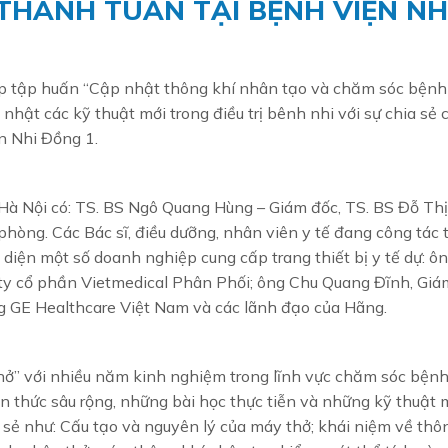
THANH TUẤN TẠI BỆNH VIỆN NH
p tập huấn “Cập nhật thông khí nhân tạo và chăm sóc bệnh
ật các kỹ thuật mới trong điều trị bênh nhi với sự chia sẻ 
n Nhi Đồng 1.
 Hà Nội có: TS. BS Ngô Quang Hùng – Giám đốc, TS. BS Đỗ Thị
hòng. Các Bác sĩ, điều dưỡng, nhân viên y tế đang công tác t
i diện một số doanh nghiệp cung cấp trang thiết bị y tế dự: ô
ty cổ phần Vietmedical Phân Phối; ông Chu Quang Đĩnh, Giá
g GE Healthcare Việt Nam và các lãnh đạo của Hãng.
ở” với nhiều năm kinh nghiệm trong lĩnh vực chăm sóc bện
n thức sâu rộng, những bài học thực tiễn và những kỹ thuật 
 sẻ như: Cấu tạo và nguyên lý của máy thở; khái niệm về thô