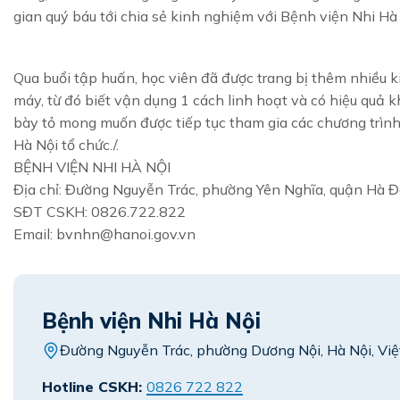
gian quý báu tới chia sẻ kinh nghiệm với Bệnh viện Nhi Hà 
Qua buổi tập huấn, học viên đã được trang bị thêm nhiều 
máy, từ đó biết vận dụng 1 cách linh hoạt và có hiệu quả k
bày tỏ mong muốn được tiếp tục tham gia các chương trình
Hà Nội tổ chức./.
BỆNH VIỆN NHI HÀ NỘI
Địa chỉ: Đường Nguyễn Trác, phường Yên Nghĩa, quận Hà 
S
ĐT CSKH: 0826.722.822
Email: bvnhn@hanoi.gov.vn
Bệnh viện Nhi Hà Nội
Đường Nguyễn Trác, phường Dương Nội, Hà Nội, Vi
Hotline CSKH:
0826 722 822