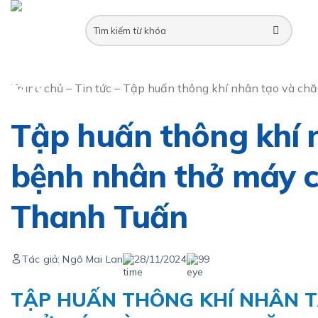
Skip
to
content
Trang chủ
–
Tin tức
–
Tập huấn thông khí nhân tạo và ch
Tập huấn thông khí 
bệnh nhân thở máy 
Thanh Tuấn
Tác giả: Ngô Mai Lan
28/11/2024
99
TẬP HUẤN THÔNG KHÍ NHÂN 