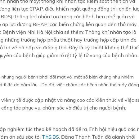
bệnh nhân thở máy; thông khí nhân tạo kiểm soát thể tích và
dương liên tục CPAP, điều khiển ngắt quãng đồng thì; chiến lư
(ARDS); thông khí nhân tạo trong các bệnh hen phế quản và
 áp lực dương BiPAP; các biến chứng liên quan đến thở máy
 Bệnh viện Nhi Hà Nội chia sẻ thêm: Thông khí nhân tạo là
ong những trường hợp phẫu thuật hay trường hợp cấp tính đe
 trợ về hô hấp và đường thở. Đây là kỹ thuật không thể thiế
guyên của bệnh giúp giảm rõ rệt tỷ lệ tử vong của bệnh nhân.
h nhưng người bệnh phải đối mặt với một số biến chứng như nhiễm
 loét tì đè do nằm lâu… Do đó, việc chăm sóc bệnh nhân thở máy đóng
iên y tế được cập nhật và nâng cao các kiến thức về việc s
 công tác phục vụ, chăm sóc và điều trị cho người bệnh.
ập nghiêm túc theo kế hoạch đã đề ra, lĩnh hội hiệu quả các 
 cảm ơn sâu sắc tới
ThS.BS.
Đặng Thanh Tuấn đã giành thời