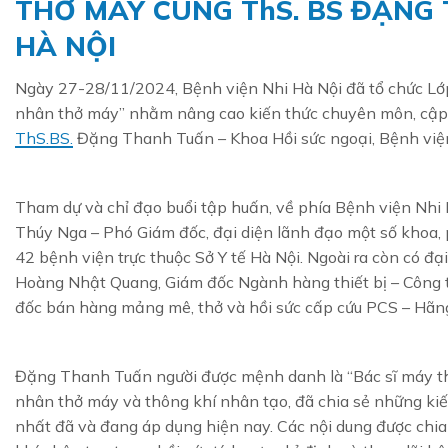
THỞ MÁY CÙNG ThS. BS ĐẶNG 
HÀ NỘI
Ngày 27-28/11/2024, Bệnh viện Nhi Hà Nội đã tổ chức Lớ
nhân thở máy” nhằm nâng cao kiến thức chuyên môn, cập nh
ThS.BS.
Đặng Thanh Tuấn – Khoa Hồi sức ngoại, Bệnh việ
Tham
dự và chỉ đạo buổi tập huấn, về phía Bệnh viện Nhi
Thúy Nga – Phó Giám đốc, đại diện lãnh đạo một số khoa, p
42 bệnh viện trực thuộc Sở Y tế Hà Nội. Ngoài ra còn có đạ
Hoàng Nhật Quang, Giám đốc Ngành hàng thiết bị – Công 
đốc bán hàng mảng mê, thở và hồi sức cấp cứu PCS – Hãn
Đặng Thanh Tuấn người được mệnh danh là “Bác sĩ máy th
nhân thở máy và thông khí nhân tạo, đã chia sẻ những kiế
nhất đã và đang áp dụng hiện nay. Các nội dung được chia