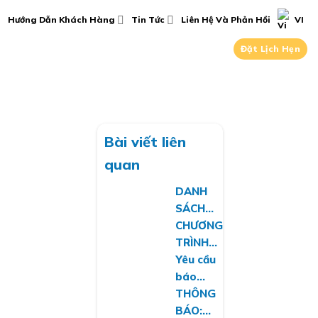
Hướng Dẫn Khách Hàng
Tin Tức
Liên Hệ Và Phản Hồi
VI
Đặt Lịch Hẹn
Bài viết liên
quan
DANH
SÁCH
PHÊ
CHƯƠNG
DUYỆT
TRÌNH
ĐỀ TÀI
HIẾN
Yêu cầu
NGHIÊN
MÁU
báo
CỨU
TÌNH
giá
THÔNG
KHOA
NGUYỆN:
công
BÁO: