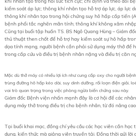
khí nhân tạo trong hồi sức tích cực; chỉ định và theo dõi 
kiểm soát áp lực; thông khí nhân tạo hỗ trợ áp lực, áp lực 
thông khí nhân tạo trong hội chứng suy hô hấp cấp tiến 
bệnh phổi tắc nghẽn mãn tính; thông khí không xâm nhập
Cũng tại buổi tập huấn TS. BS Ngô Quang Hùng – Giám đốc
thủ thuật then chốt để hỗ trợ hay kiểm soát sự hô hấp tr
dọa tính mạng, người bệnh cần phải sử dụng máy thở để hỗ
trong cấp cứu và điều trị bệnh nhân nặng và điều trị căn n
Mặc dù thở máy có nhiều lợi ích như cung cấp oxy cho người bện
trùng đường hô hấp kéo dài, suy dinh dưỡng, rối loạn điện giải,
vai trò quan trọng trong việc phòng ngừa biến chứng sau này.
Giám đốc Bệnh viện nhấn mạnh đây là cơ hội để các nhân v
dụng máy thở trong điều trị cho bệnh nhân, từ đó nâng cao
Tại buổi khai mạc, đồng chí yêu cầu các học viên cần học t
dung, kiến thức mà giảng viên truyền tải. Đồng thời gửi lời