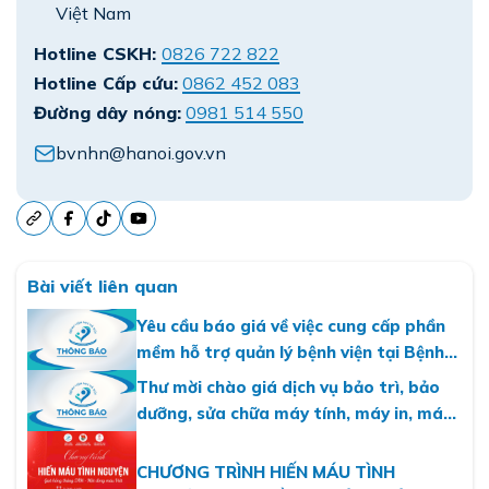
Việt Nam
Hotline CSKH:
0826 722 822
Hotline Cấp cứu:
0862 452 083
Đường dây nóng:
0981 514 550
bvnhn@hanoi.gov.vn
Bài viết liên quan
Yêu cầu báo giá về việc cung cấp phần
mềm hỗ trợ quản lý bệnh viện tại Bệnh
viện Nhi Hà Nội
Thư mời chào giá dịch vụ bảo trì, bảo
dưỡng, sửa chữa máy tính, máy in, máy
photo năm 2026
CHƯƠNG TRÌNH HIẾN MÁU TÌNH