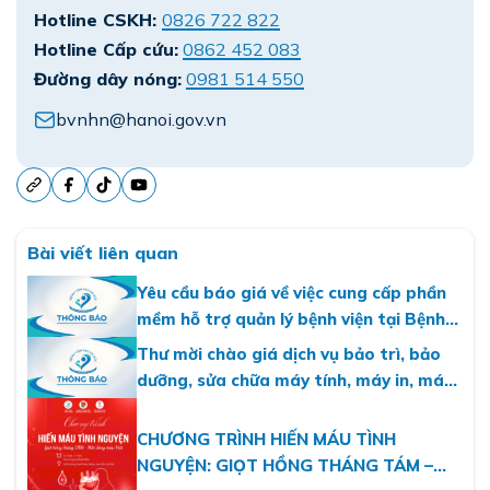
Hotline CSKH:
0826 722 822
Hotline Cấp cứu:
0862 452 083
Đường dây nóng:
0981 514 550
bvnhn@hanoi.gov.vn
Bài viết liên quan
Yêu cầu báo giá về việc cung cấp phần
mềm hỗ trợ quản lý bệnh viện tại Bệnh
viện Nhi Hà Nội
Thư mời chào giá dịch vụ bảo trì, bảo
dưỡng, sửa chữa máy tính, máy in, máy
photo năm 2026
CHƯƠNG TRÌNH HIẾN MÁU TÌNH
NGUYỆN: GIỌT HỒNG THÁNG TÁM –