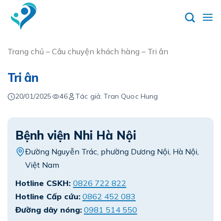
Skip
to
content
Trang chủ
–
Câu chuyện khách hàng
–
Tri ân
Tri ân
20/01/2025
46
Tác giả: Tran Quoc Hung
Bệnh viện Nhi Hà Nội
Đường Nguyễn Trác, phường Dương Nội, Hà Nội,
Việt Nam
Hotline CSKH:
0826 722 822
Hotline Cấp cứu:
0862 452 083
Đường dây nóng:
0981 514 550