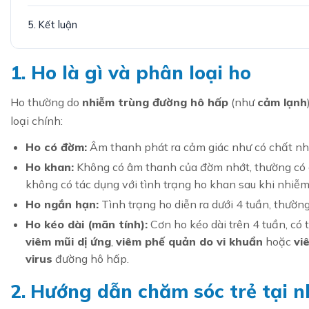
5. Kết luận
1. Ho là gì và phân loại ho
Ho thường do
nhiễm trùng đường hô hấp
(như
cảm lạnh
loại chính:
Ho có đờm:
Âm thanh phát ra cảm giác như có chất n
Ho khan:
Không có âm thanh của đờm nhớt, thường có 
không có tác dụng với tình trạng ho khan sau khi nhiễ
Ho ngắn hạn:
Tình trạng ho diễn ra dưới 4 tuần, thườn
Ho kéo dài (mãn tính):
Cơn ho kéo dài trên 4 tuần, c
viêm mũi dị ứng
,
viêm phế quản do vi khuẩn
hoặc
vi
virus
đường hô hấp.
2.
Hướng dẫn chăm sóc trẻ tại n