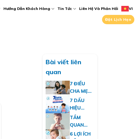
Hướng Dẫn Khách Hàng
Tin Tức
Liên Hệ Và Phản Hồi
VI
Đặt Lịch Hẹn
Bài viết liên
quan
7 ĐIỀU
CHA MẸ
CẦN BIẾT
7 DẤU
VỀ CÁCH
HIỆU
KHÍ DUNG
NHẬN
TẦM
ĐÚNG
BIẾT
QUAN
CÁCH
BỆNH
TRỌNG
6 LỢI ÍCH
CHO TRẺ
PHỔI MẠN