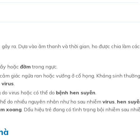
) gây ra. Dựa vào âm thanh và thời gian, ho được chia làm các
hầy hoặc
đờm
trong ngực.
cảm giác ngứa ran hoặc vướng ở cổ họng. Kháng sinh thườn
m
virus
.
g do virus hoặc có thể do
bệnh hen suyễn
.
ó thể do nhiều nguyên nhân như ho sau nhiễm
virus
,
hen suyễ
êm xoang
. Dấu hiệu trẻ đang có tình trạng bội nhiễm sau nh
hà