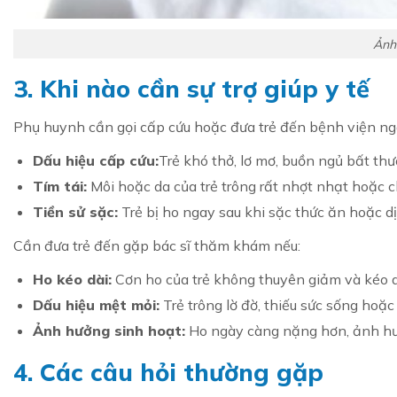
Ảnh
3. Khi nào cần sự trợ giúp y tế
Phụ huynh cần gọi cấp cứu hoặc đưa trẻ đến bệnh viện ngay
Dấu hiệu cấp cứu:
Trẻ khó thở, lơ mơ, buồn ngủ bất th
Tím tái:
Môi hoặc da của trẻ trông rất nhợt nhạt hoặc 
Tiền sử sặc:
Trẻ bị ho ngay sau khi sặc thức ăn hoặc dị
Cần đưa trẻ đến gặp bác sĩ thăm khám nếu:
Ho kéo dài:
Cơn ho của trẻ không thuyên giảm và kéo d
Dấu hiệu mệt mỏi:
Trẻ trông lờ đờ, thiếu sức sống hoặ
Ảnh hưởng sinh hoạt:
Ho ngày càng nặng hơn, ảnh hư
4. Các câu hỏi thường gặp