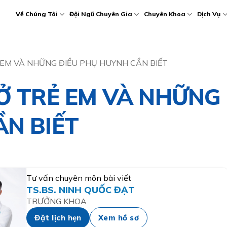
Về Chúng Tôi
Đội Ngũ Chuyên Gia
Chuyên Khoa
Dịch Vụ
 EM VÀ NHỮNG ĐIỀU PHỤ HUYNH CẦN BIẾT
 Ở TRẺ EM VÀ NHỮNG
ẦN BIẾT
Tư vấn chuyên môn bài viết
TS.BS. NINH QUỐC ĐẠT
TRƯỞNG KHOA
Đặt lịch hẹn
Xem hồ sơ